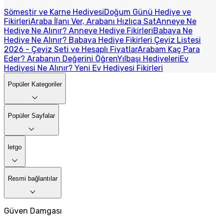
Sömestir ve Karne Hediyesi
Doğum Günü Hediye ve
Fikirleri
Araba İlanı Ver, Arabanı Hızlıca Sat
Anneye Ne
Hediye Ne Alınır? Anneye Hediye Fikirleri
Babaya Ne
Hediye Ne Alınır? Babaya Hediye Fikirleri
Çeyiz Listesi
2026 - Çeyiz Seti ve Hesaplı Fiyatlar
Arabam Kaç Para
Eder? Arabanın Değerini Öğren
Yılbaşı Hediyeleri
Ev
Hediyesi Ne Alınır? Yeni Ev Hediyesi Fikirleri
Popüler Kategoriler
Popüler Sayfalar
letgo
Resmi bağlantılar
Güven Damgası