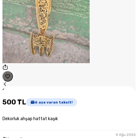
1
/
1
500 TL
6
aya varan taksit!
Dekorluk ahşap hattat kaşık
4 Ağu 2026