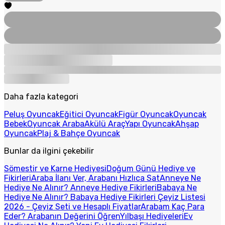
Daha fazla kategori
Peluş Oyuncak
Eğitici Oyuncak
Figür Oyuncak
Oyuncak
Bebek
Oyuncak Araba
Akülü Araç
Yapı Oyuncak
Ahşap
Oyuncak
Plaj & Bahçe Oyuncak
Bunlar da ilgini çekebilir
Sömestir ve Karne Hediyesi
Doğum Günü Hediye ve
Fikirleri
Araba İlanı Ver, Arabanı Hızlıca Sat
Anneye Ne
Hediye Ne Alınır? Anneye Hediye Fikirleri
Babaya Ne
Hediye Ne Alınır? Babaya Hediye Fikirleri
Çeyiz Listesi
2026 - Çeyiz Seti ve Hesaplı Fiyatlar
Arabam Kaç Para
Eder? Arabanın Değerini Öğren
Yılbaşı Hediyeleri
Ev