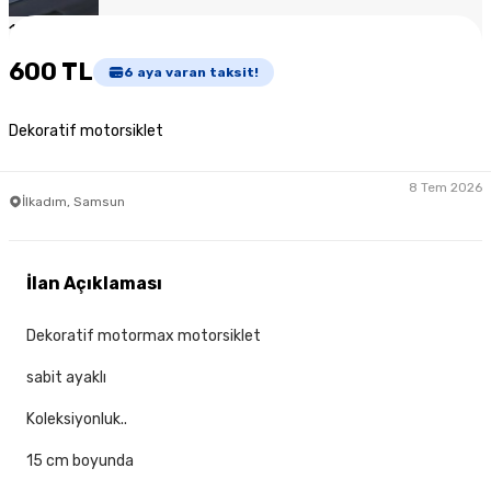
1
/
4
600 TL
6
aya varan taksit!
Dekoratif motorsiklet
8 Tem 2026
İlkadım, Samsun
İlan Açıklaması
Dekoratif motormax motorsiklet
sabit ayaklı
Koleksiyonluk..
15 cm boyunda