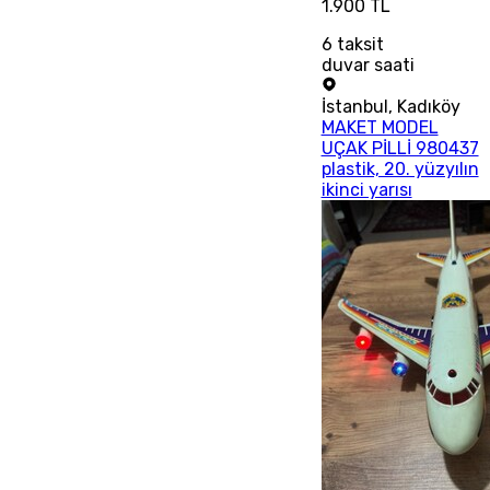
1.900 TL
6
taksit
duvar saati
İstanbul
,
Kadıköy
MAKET MODEL
UÇAK PİLLİ 980437
plastik, 20. yüzyılın
ikinci yarısı