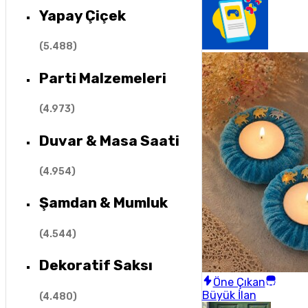
Yapay Çiçek
(
5.488
)
Parti Malzemeleri
(
4.973
)
Duvar & Masa Saati
(
4.954
)
Şamdan & Mumluk
(
4.544
)
Dekoratif Saksı
Öne Çıkan
Büyük İlan
(
4.480
)