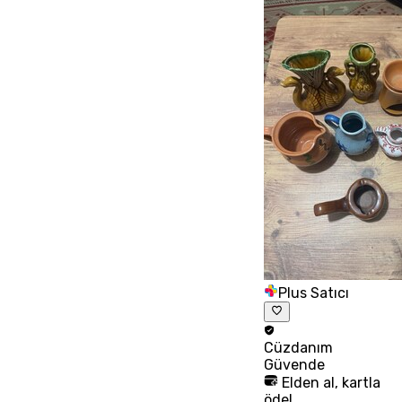
Plus Satıcı
Cüzdanım
Güvende
Elden al, kartla
öde!