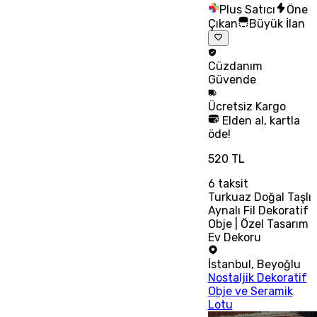
Plus Satıcı
Öne
Çıkan
Büyük İlan
Cüzdanım
Güvende
Ücretsiz
Kargo
Elden al, kartla
öde!
520 TL
6
taksit
Turkuaz Doğal Taşlı
Aynalı Fil Dekoratif
Obje | Özel Tasarım
Ev Dekoru
İstanbul
,
Beyoğlu
Nostaljik Dekoratif
Obje ve Seramik
Lotu