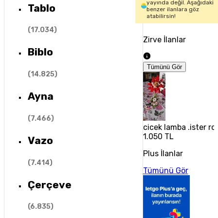
yayında değil. Aşağıdaki
Tablo
benzer ilanlara göz
atabilirsin!
(
17.034
)
Zirve İlanlar
Biblo
Tümünü Gör
(
14.825
)
Ayna
(
7.466
)
cicek lamba .ister ro
1.050 TL
Vazo
Plus İlanlar
(
7.414
)
Tümünü Gör
Çerçeve
(
6.835
)