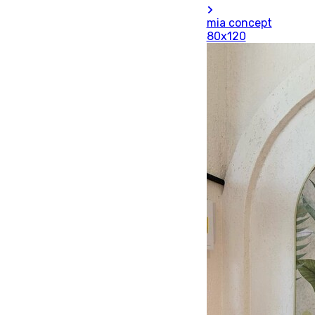
mia concept
80x120