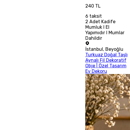
240 TL
6
taksit
2 Adet Kadife
Mumluk I El
Yapımıdır I Mumlar
Dahildir
İstanbul
,
Beyoğlu
Turkuaz Doğal Taşlı
Aynalı Fil Dekoratif
Obje | Özel Tasarım
Ev Dekoru