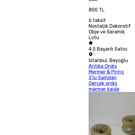
800 TL
6
taksit
Nostaljik Dekoratif
Obje ve Seramik
Lotu
4.5
Başarılı Satıcı
İstanbul
,
Beyoğlu
Antika Oniks
Mermer & Pirinç
3’lü Şamdan
Gerçek oniks
mermer kaide