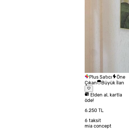
Plus Satıcı
Öne
Çıkan
Büyük İlan
Elden al, kartla
öde!
6.250 TL
6
taksit
mia concept