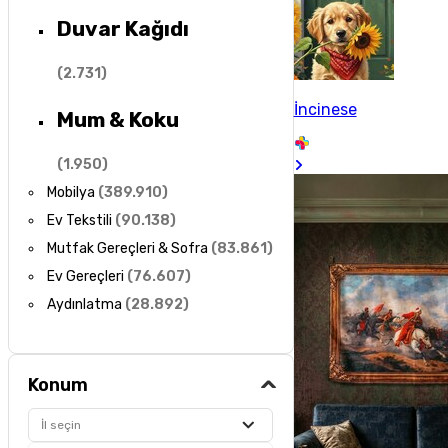
Duvar Kağıdı
(
2.731
)
İncinese
Mum & Koku
(
1.950
)
Mobilya
(
389.910
)
Ev Tekstili
(
90.138
)
Mutfak Gereçleri & Sofra
(
83.861
)
Ev Gereçleri
(
76.607
)
Aydınlatma
(
28.892
)
Konum
İl seçin