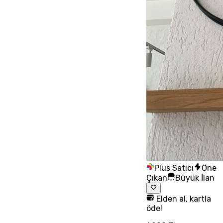
Plus Satıcı
Öne
Çıkan
Büyük İlan
Elden al, kartla
öde!