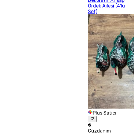
Dekoratif Ahşap
Ördek Ailesi (4'lü
Set)
Plus Satıcı
Cüzdanım