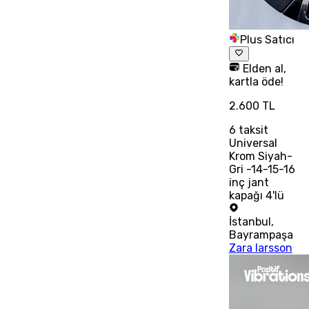
Plus Satıcı
Elden al,
kartla öde!
2.600 TL
6
taksit
Universal
Krom Siyah-
Gri -14-15-16
inç jant
kapağı 4'lü
İstanbul
,
Bayrampaşa
Zara larsson