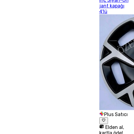
inç Siyah-Gri
jant kapağı
4'lü
Plus Satıcı
Elden al,
kartla öde!