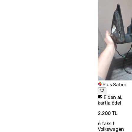
Plus Satıcı
Elden al,
kartla öde!
2.200 TL
6
taksit
Volkswagen