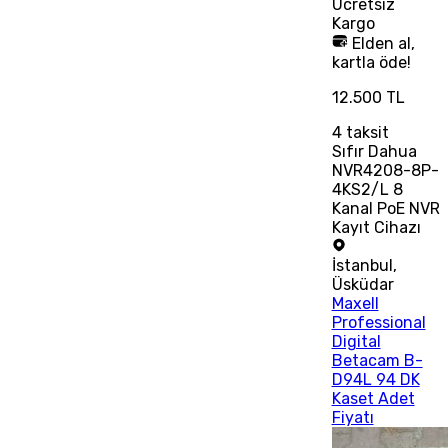
Ücretsiz
Kargo
Elden al,
kartla öde!
12.500 TL
4
taksit
Sıfır Dahua
NVR4208-8P-
4KS2/L 8
Kanal PoE NVR
Kayıt Cihazı
İstanbul
,
Üsküdar
Maxell
Professional
Digital
Betacam B-
D94L 94 DK
Kaset Adet
Fiyatı