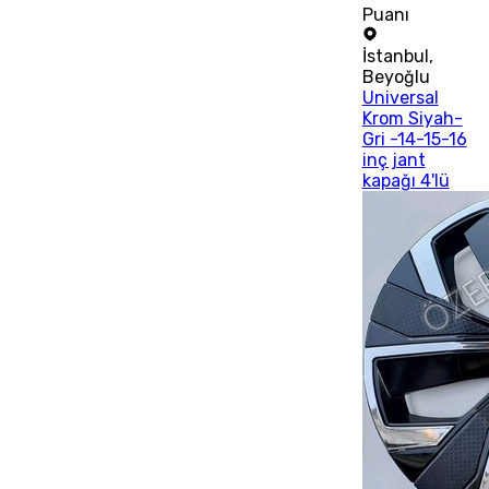
Puanı
İstanbul
,
Beyoğlu
Universal
Krom Siyah-
Gri -14-15-16
inç jant
kapağı 4'lü