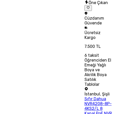
Öne Çıkan
Cüzdanım
Güvende
Ücretsiz
Kargo
7.500 TL
6
taksit
Öğrenciden El
Emeği Yağlı
Boya ve
Akrilik Boya
Satılık
Tablolar
İstanbul
,
Şişli
Sıfır Dahua
NVR4208-8P-
4KS2/L 8
Kanal PoE NVR