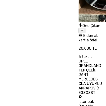
Öne Çıkan
Elden al,
kartla öde!
20.000 TL
6
taksit
OPEL
GRANDLAND
TEK ÇELİK
JANT
MERCEDES
CLA UYUMLU
AKRAPOVİČ
EGZOZST
İstanbul
,