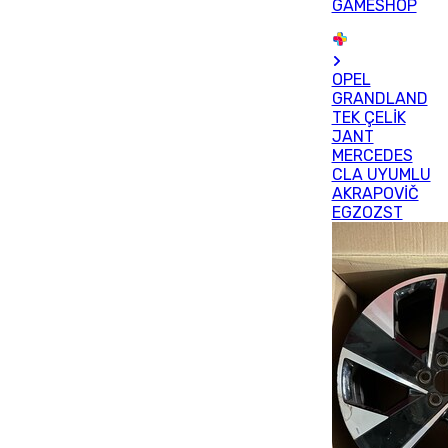
GAMESHOP
OPEL
GRANDLAND
TEK ÇELİK
JANT
MERCEDES
CLA UYUMLU
AKRAPOVİČ
EGZOZST