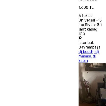
1.600 TL
6
taksit
Universal -15
inç Siyah-Gri
jant kapağı
4'lü
İstanbul
,
Bayrampaşa
dj booth, dj
masası, dj
kabin