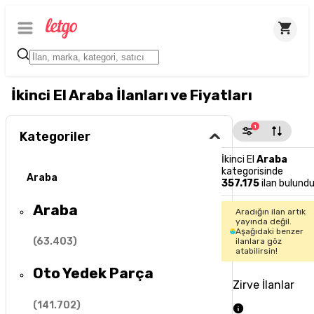
İkinci El Araba İlanları ve Fiyatları
1
Kategoriler
İkinci El
Araba
kategorisinde
Araba
357.175
ilan bulund
Araba
Aradığın ilan artık
yayında değil.
Aşağıdaki benzer
(
63.403
)
ilanlara göz
atabilirsin!
Oto Yedek Parça
Zirve İlanlar
(
141.702
)