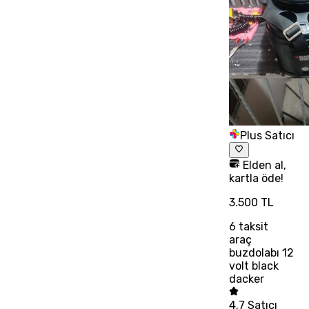
Plus Satıcı
Elden al,
kartla öde!
3.500 TL
6
taksit
araç
buzdolabı 12
volt black
dacker
4.7
Satıcı