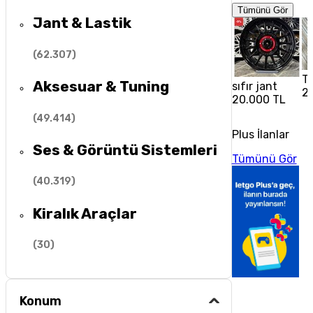
Tümünü Gör
Jant & Lastik
(
62.307
)
To
Aksesuar & Tuning
sıfır jant
2
20.000 TL
(
49.414
)
Plus İlanlar
Ses & Görüntü Sistemleri
Tümünü Gör
(
40.319
)
Kiralık Araçlar
(
30
)
Konum