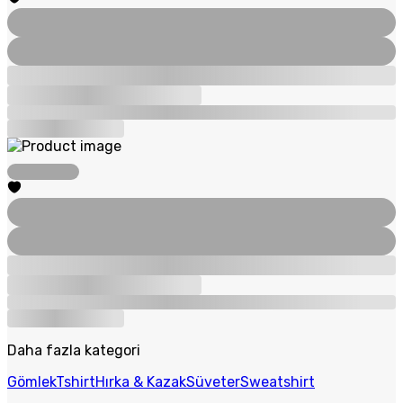
Daha fazla kategori
Gömlek
Tshirt
Hırka & Kazak
Süveter
Sweatshirt