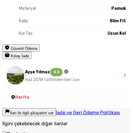
Materyal
Pamuk
Kalıp
Slim Fit
Kol Tipi
Uzun Kol
Güvenli Ödeme
Kolay İade
Ayşe Yılmaz
4.5
Haz 2018 tarihinden beri üye
Harita
İade ve Geri Ödeme Politikası
İlan ile ilgili şikayetim var
İlgini çekebilecek diğer ilanlar