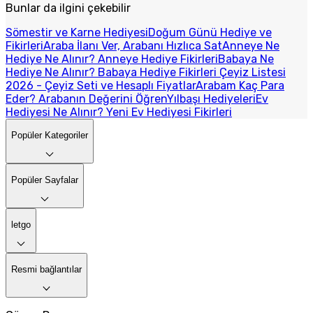
Bunlar da ilgini çekebilir
Sömestir ve Karne Hediyesi
Doğum Günü Hediye ve
Fikirleri
Araba İlanı Ver, Arabanı Hızlıca Sat
Anneye Ne
Hediye Ne Alınır? Anneye Hediye Fikirleri
Babaya Ne
Hediye Ne Alınır? Babaya Hediye Fikirleri
Çeyiz Listesi
2026 - Çeyiz Seti ve Hesaplı Fiyatlar
Arabam Kaç Para
Eder? Arabanın Değerini Öğren
Yılbaşı Hediyeleri
Ev
Hediyesi Ne Alınır? Yeni Ev Hediyesi Fikirleri
Popüler Kategoriler
Popüler Sayfalar
letgo
Resmi bağlantılar