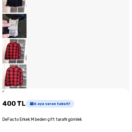
1
/
17
400 TL
6
aya varan taksit!
DeFacto Erkek M beden çift taraflı gömlek