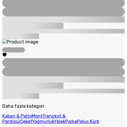
Daha fazla kategori
Kaban & Palto
Mont
Trençkot &
Pardösü
Ceket
Yağmurluk
Yelek
Parka
Peluş Kürk