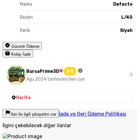
Marka
Defacto
Beden
L/40
Renk
Siyah
Güvenli Ödeme
Kolay İade
BursaPrime3D
3.8
Ağu 2024 tarihinden beri üye
Harita
İade ve Geri Ödeme Politikası
İlan ile ilgili şikayetim var
İlgini çekebilecek diğer ilanlar