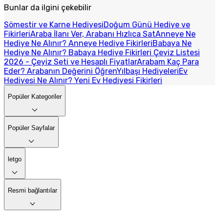
Bunlar da ilgini çekebilir
Sömestir ve Karne Hediyesi
Doğum Günü Hediye ve
Fikirleri
Araba İlanı Ver, Arabanı Hızlıca Sat
Anneye Ne
Hediye Ne Alınır? Anneye Hediye Fikirleri
Babaya Ne
Hediye Ne Alınır? Babaya Hediye Fikirleri
Çeyiz Listesi
2026 - Çeyiz Seti ve Hesaplı Fiyatlar
Arabam Kaç Para
Eder? Arabanın Değerini Öğren
Yılbaşı Hediyeleri
Ev
Hediyesi Ne Alınır? Yeni Ev Hediyesi Fikirleri
Popüler Kategoriler
Popüler Sayfalar
letgo
Resmi bağlantılar