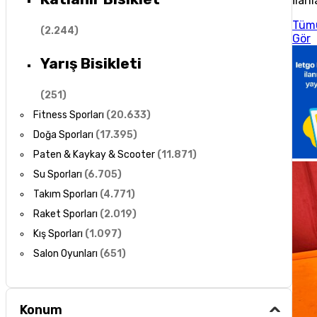
İlanl
Tüm
(
2.244
)
Gör
Yarış Bisikleti
(
251
)
Fitness Sporları
(
20.633
)
Doğa Sporları
(
17.395
)
Paten & Kaykay & Scooter
(
11.871
)
Su Sporları
(
6.705
)
Takım Sporları
(
4.771
)
Raket Sporları
(
2.019
)
Kış Sporları
(
1.097
)
Salon Oyunları
(
651
)
Konum