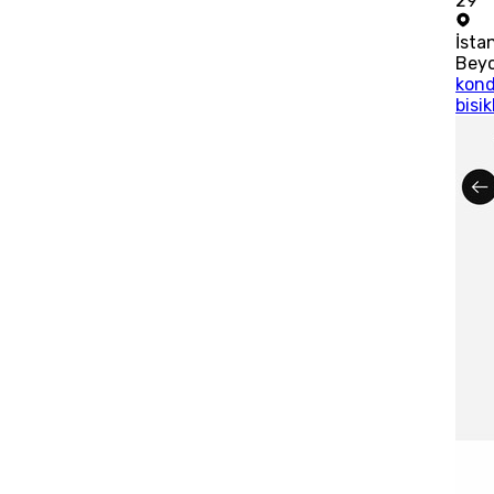
29'
İsta
Bey
kond
bisik