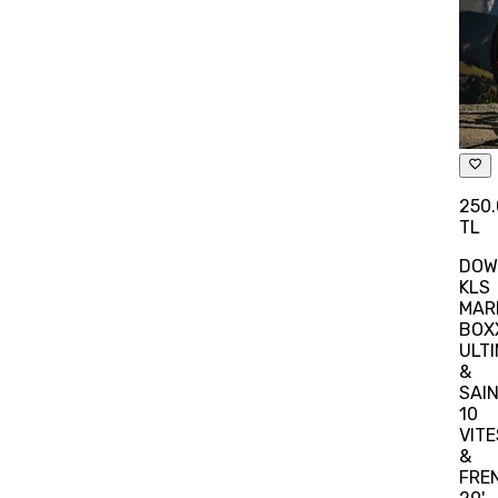
250
TL
DOW
KLS
MAR
BOX
ULT
&
SAI
10
VITE
&
FRE