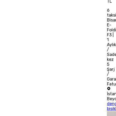
TL
6
taks
Bisa
E-
Fold
F3 |
1
Aylı
/
Sad
kez
5
Şarj
/
Gara
Fatu
İsta
Bey
den
bisik