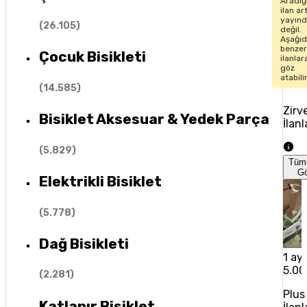
Aradığ
ilan ar
yayın
(
26.105
)
değil.
Aşağıd
benze
Çocuk Bisikleti
ilanlar
göz
atabili
(
14.585
)
Zirv
Bisiklet Aksesuar & Yedek Parça
İlanl
(
5.829
)
Tüm
G
Elektrikli Bisiklet
(
5.778
)
Dağ Bisikleti
1 ay 
5.00
(
2.281
)
Plus
Katlanır Bisiklet