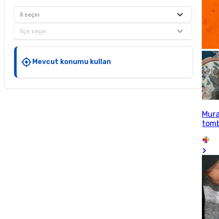
İl seçin
İlçe seçin
Mevcut konumu kullan
Mur
tom