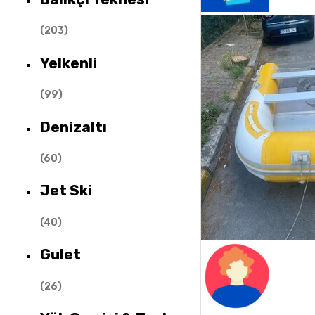
(
203
)
Yelkenli
(
99
)
Denizaltı
(
60
)
Jet Ski
(
40
)
Gulet
(
26
)