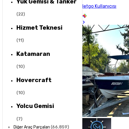
Yük Gemisi & Tanker
letgo Kullanıcısı
(
22
)
Hizmet Teknesi
(
11
)
Katamaran
(
10
)
Hovercraft
(
10
)
Yolcu Gemisi
(
7
)
Diğer Araç Parçaları
(
66.859
)