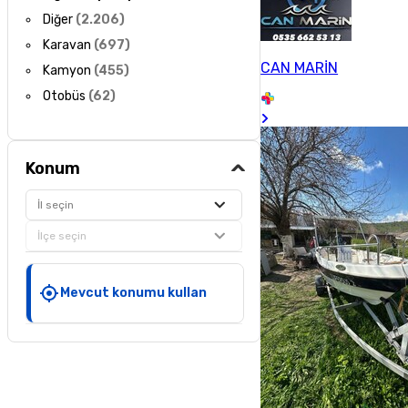
Diğer
(
2.206
)
Karavan
(
697
)
CAN MARİN
Kamyon
(
455
)
Otobüs
(
62
)
Konum
İl seçin
İlçe seçin
Mevcut konumu kullan