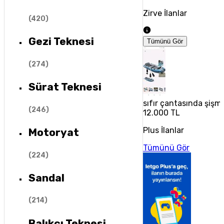
Zirve İlanlar
(
420
)
Gezi Teknesi
Tümünü Gör
(
274
)
Sürat Teknesi
sıfır çantasında şişm
(
246
)
12.000 TL
Plus İlanlar
Motoryat
Tümünü Gör
(
224
)
Sandal
(
214
)
Balıkçı Teknesi