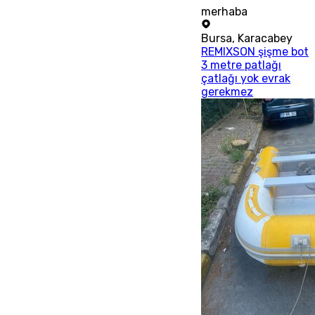
merhaba
Bursa
,
Karacabey
REMIXSON şişme bot
3 metre patlağı
çatlağı yok evrak
gerekmez