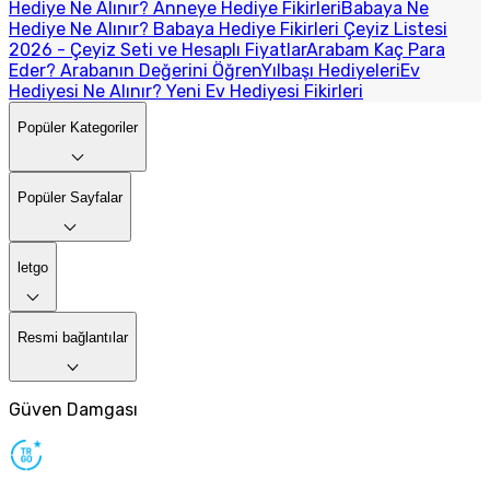
Hediye Ne Alınır? Anneye Hediye Fikirleri
Babaya Ne
Hediye Ne Alınır? Babaya Hediye Fikirleri
Çeyiz Listesi
2026 - Çeyiz Seti ve Hesaplı Fiyatlar
Arabam Kaç Para
Eder? Arabanın Değerini Öğren
Yılbaşı Hediyeleri
Ev
Hediyesi Ne Alınır? Yeni Ev Hediyesi Fikirleri
Popüler Kategoriler
Popüler Sayfalar
letgo
Resmi bağlantılar
Güven Damgası