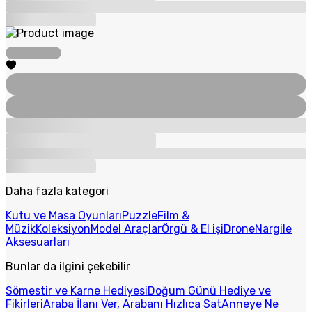
Daha fazla kategori
Kutu ve Masa Oyunları
Puzzle
Film &
Müzik
Koleksiyon
Model Araçlar
Örgü & El işi
Drone
Nargile
Aksesuarları
Bunlar da ilgini çekebilir
Sömestir ve Karne Hediyesi
Doğum Günü Hediye ve
Fikirleri
Araba İlanı Ver, Arabanı Hızlıca Sat
Anneye Ne