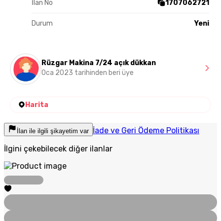
İlan No
1707062721
Durum
Yeni
Rüzgar Makina 7/24 açık dükkan
Oca 2023 tarihinden beri üye
Harita
İade ve Geri Ödeme Politikası
İlan ile ilgili şikayetim var
İlgini çekebilecek diğer ilanlar