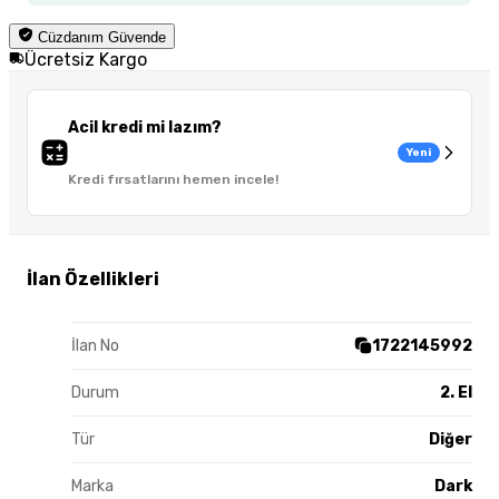
Cüzdanım Güvende
Ücretsiz Kargo
Acil kredi mi lazım?
Yeni
Kredi fırsatlarını hemen incele!
İlan Özellikleri
İlan No
1722145992
Durum
2. El
Tür
Diğer
Marka
Dark