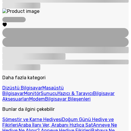
Daha fazla kategori
Dizüstü Bilgisayar
Masaüstü
Bilgisayar
Monitör
Sunucu
Yazıcı & Tarayıcı
Bilgisayar
Aksesuarları
Modem
Bilgisayar Bileşenleri
Bunlar da ilgini çekebilir
Sömestir ve Karne Hediyesi
Doğum Günü Hediye ve
Fikirleri
Araba İlanı Ver, Arabanı Hızlıca Sat
Anneye Ne
Hediye Ne Alınır? Anneye Hediye Fikirleri
Babaya Ne