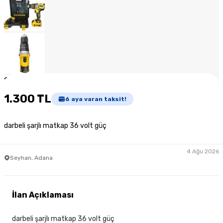
1
/
11
1.300 TL
6
aya varan taksit!
darbeli şarjlı matkap 36 volt güç
4 Ağu 2026
Seyhan, Adana
İlan Açıklaması
darbeli şarjlı matkap 36 volt güç