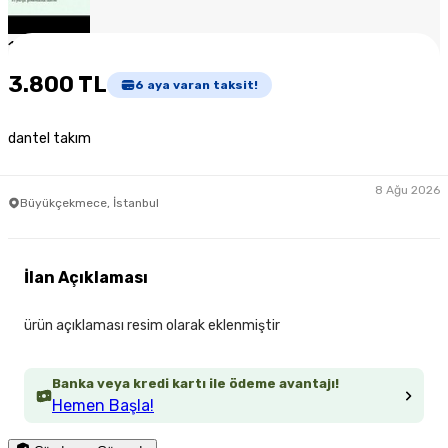
1
/
5
3.800 TL
6
aya varan taksit!
dantel takım
8 Ağu 2026
Büyükçekmece, İstanbul
İlan Açıklaması
ürün açıklaması resim olarak eklenmiştir
Banka veya kredi kartı ile ödeme avantajı!
Hemen Başla!