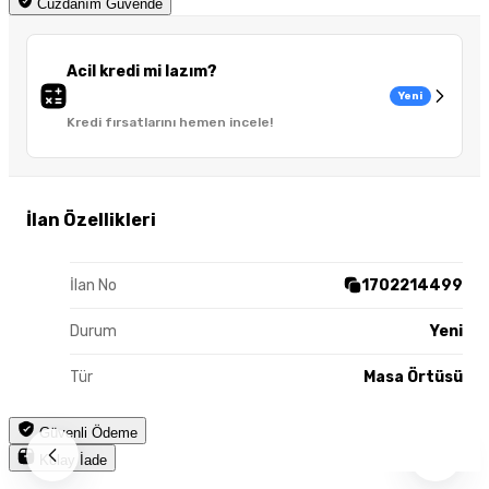
Cüzdanım Güvende
Acil kredi mi lazım?
Yeni
Kredi fırsatlarını hemen incele!
İlan Özellikleri
İlan No
1702214499
Durum
Yeni
Tür
Masa Örtüsü
Güvenli Ödeme
Kolay İade