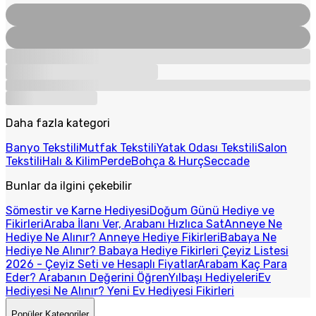
Daha fazla kategori
Banyo Tekstili
Mutfak Tekstili
Yatak Odası Tekstili
Salon
Tekstili
Halı & Kilim
Perde
Bohça & Hurç
Seccade
Bunlar da ilgini çekebilir
Sömestir ve Karne Hediyesi
Doğum Günü Hediye ve
Fikirleri
Araba İlanı Ver, Arabanı Hızlıca Sat
Anneye Ne
Hediye Ne Alınır? Anneye Hediye Fikirleri
Babaya Ne
Hediye Ne Alınır? Babaya Hediye Fikirleri
Çeyiz Listesi
2026 - Çeyiz Seti ve Hesaplı Fiyatlar
Arabam Kaç Para
Eder? Arabanın Değerini Öğren
Yılbaşı Hediyeleri
Ev
Hediyesi Ne Alınır? Yeni Ev Hediyesi Fikirleri
Popüler Kategoriler