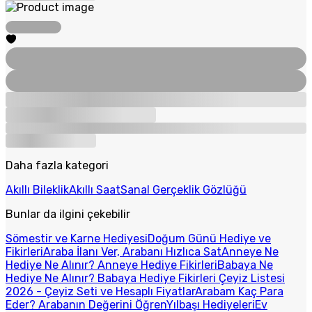
Daha fazla kategori
Akıllı Bileklik
Akıllı Saat
Sanal Gerçeklik Gözlüğü
Bunlar da ilgini çekebilir
Sömestir ve Karne Hediyesi
Doğum Günü Hediye ve
Fikirleri
Araba İlanı Ver, Arabanı Hızlıca Sat
Anneye Ne
Hediye Ne Alınır? Anneye Hediye Fikirleri
Babaya Ne
Hediye Ne Alınır? Babaya Hediye Fikirleri
Çeyiz Listesi
2026 - Çeyiz Seti ve Hesaplı Fiyatlar
Arabam Kaç Para
Eder? Arabanın Değerini Öğren
Yılbaşı Hediyeleri
Ev