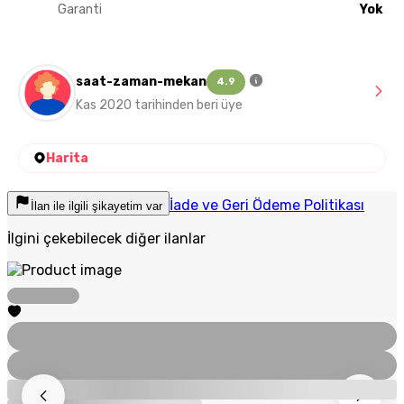
Garanti
Yok
saat-zaman-mekan
4.9
Kas 2020 tarihinden beri üye
Harita
İade ve Geri Ödeme Politikası
İlan ile ilgili şikayetim var
İlgini çekebilecek diğer ilanlar