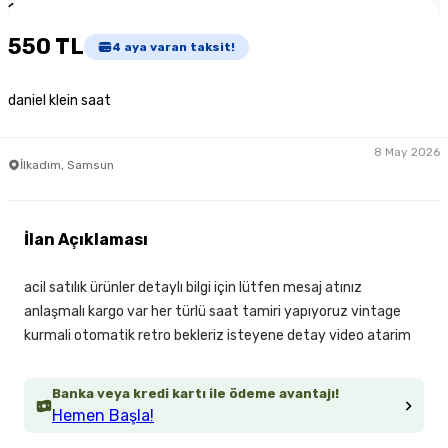
1
/
3
550 TL
4
aya varan taksit!
daniel klein saat
8 May 2026
İlkadım, Samsun
İlan Açıklaması
acil satılık ürünler detaylı bilgi için lütfen mesaj atınız
anlaşmalı kargo var her türlü saat tamiri yapıyoruz vintage
kurmali otomatik retro bekleriz isteyene detay video atarim
Banka veya kredi kartı ile ödeme avantajı!
Hemen Başla!