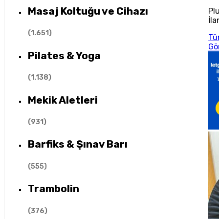
Masaj Koltuğu ve Cihazı
Pl
İla
(
1.651
)
Tü
Gö
Pilates & Yoga
(
1.138
)
Mekik Aletleri
(
931
)
Barfiks & Şınav Barı
(
555
)
Trambolin
(
376
)