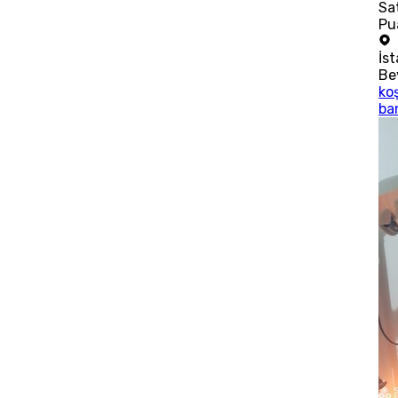
Sat
Pu
İs
Be
ko
ba