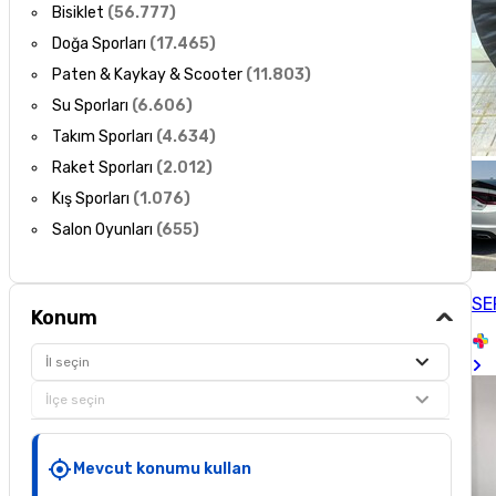
Bisiklet
(
56.777
)
Doğa Sporları
(
17.465
)
Paten & Kaykay & Scooter
(
11.803
)
Su Sporları
(
6.606
)
Takım Sporları
(
4.634
)
Raket Sporları
(
2.012
)
Kış Sporları
(
1.076
)
Salon Oyunları
(
655
)
SE
Konum
İl seçin
İlçe seçin
Mevcut konumu kullan