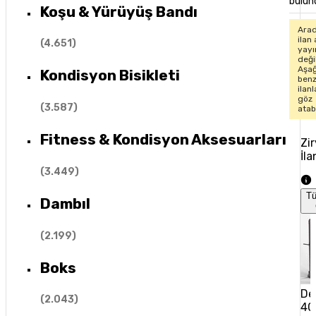
bulun
Koşu & Yürüyüş Bandı
Arad
ilan 
(
4.651
)
yay
değil
Aşağ
Kondisyon Bisikleti
ben
ilan
göz
(
3.587
)
atabi
Fitness & Kondisyon Aksesuarları
Zi
İla
(
3.449
)
T
Dambıl
(
2.199
)
Boks
De
(
2.043
)
40