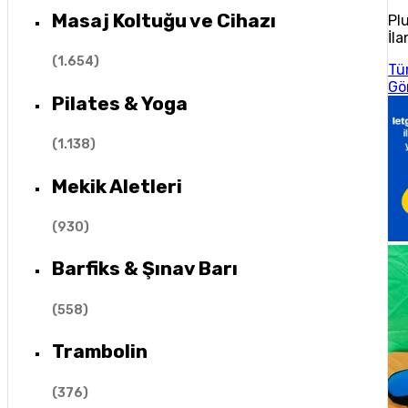
Masaj Koltuğu ve Cihazı
Pl
İla
(
1.654
)
Tü
Gö
Pilates & Yoga
(
1.138
)
Mekik Aletleri
(
930
)
Barfiks & Şınav Barı
(
558
)
Trambolin
(
376
)