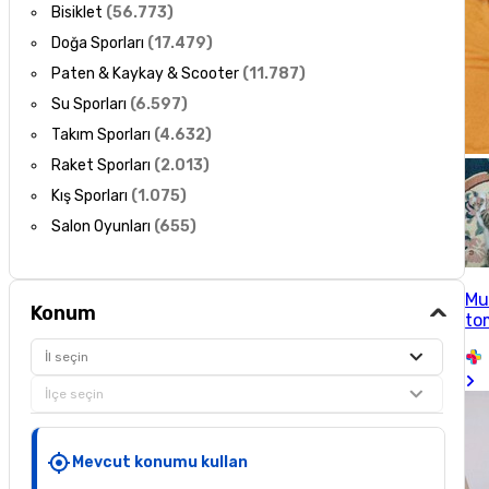
Bisiklet
(
56.773
)
Doğa Sporları
(
17.479
)
Paten & Kaykay & Scooter
(
11.787
)
Su Sporları
(
6.597
)
Takım Sporları
(
4.632
)
Raket Sporları
(
2.013
)
Kış Sporları
(
1.075
)
Salon Oyunları
(
655
)
Mu
Konum
to
İl seçin
İlçe seçin
Mevcut konumu kullan