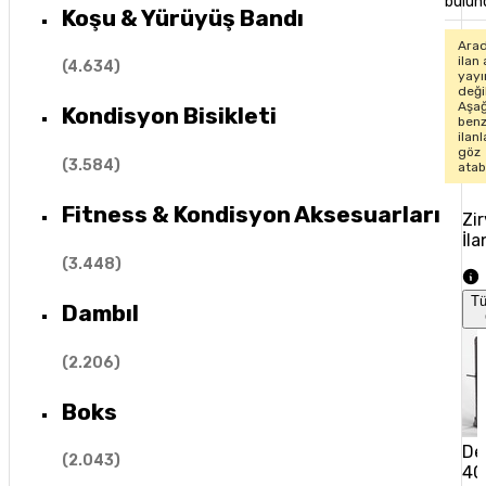
bulun
Koşu & Yürüyüş Bandı
Arad
ilan 
(
4.634
)
yay
değil
Aşağ
Kondisyon Bisikleti
ben
ilan
göz
(
3.584
)
atabi
Fitness & Kondisyon Aksesuarları
Zi
İla
(
3.448
)
T
Dambıl
(
2.206
)
Boks
De
(
2.043
)
40