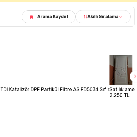
Arama Kaydet
Akıllı Sıralama
TDI Katalizör DPF Partikül Filtre AS FD5034 Sıfır
Satılık amer
2.250 TL