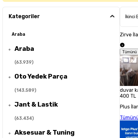
Kategoriler
İkinci 
Zirve İl
Araba
Araba
Tümünü 
(
63.939
)
Oto Yedek Parça
duvar k
(
143.589
)
400 TL
Jant & Lastik
Plus İla
Tümünü
(
63.434
)
Aksesuar & Tuning