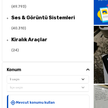
(
49.793
)
Ses & Görüntü Sistemleri
(
40.310
)
Kiralık Araçlar
(
24
)
Konum
İl seçin
İlçe seçin
Mevcut konumu kullan