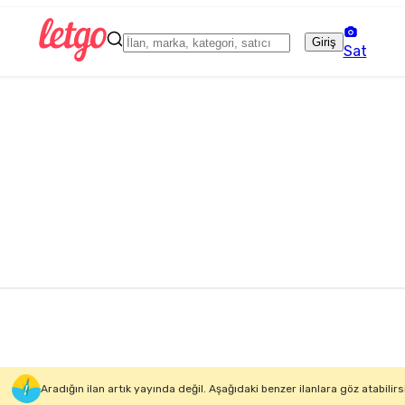
Giriş
Sat
Aradığın ilan artık yayında değil. Aşağıdaki benzer ilanlara göz atabilirs