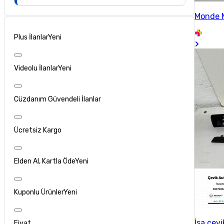
Monde 
Plus İlanlar
Yeni
Videolu İlanlar
Yeni
Cüzdanım Güvendeli İlanlar
Ücretsiz Kargo
Elden Al, Kartla Öde
Yeni
Kuponlu Ürünler
Yeni
İsa çevi
Fiyat