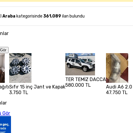
El
Araba
kategorisinde
361.089
ilan bulundu
anlar
Gör
TER TEMİZ DACCA
580.000 TL
ağıtı
Sıfır 15 inç Jant ve Kapak
Audi A6 2.0 
3.750 TL
47.750 TL
nlar
 Gör