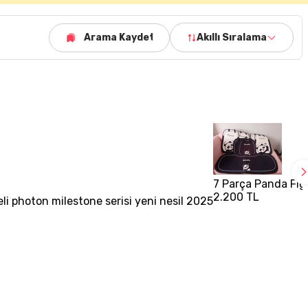
Arama Kaydet
Akıllı Sıralama
7 Parça Panda Figü
2.200 TL
eli photon milestone serisi yeni nesil 2025