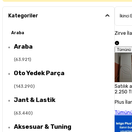
Kategoriler
İkinci 
Zirve İl
Araba
Araba
Tümünü 
(
63.921
)
Oto Yedek Parça
Satılık
(
143.290
)
2.250 T
Jant & Lastik
Plus İla
Tümünü
(
63.440
)
Aksesuar & Tuning