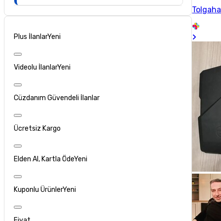
Tolgah
Plus İlanlar
Yeni
Videolu İlanlar
Yeni
Cüzdanım Güvendeli İlanlar
Ücretsiz Kargo
Elden Al, Kartla Öde
Yeni
Kuponlu Ürünler
Yeni
Fiyat