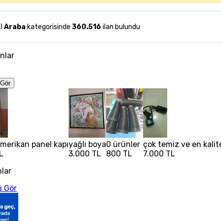
El
Araba
kategorisinde
360.516
ilan bulundu
anlar
Gör
 amerikan panel kapı
yağlı boya
0 ürünler
çok temiz ve en kalit
L
3.000 TL
800 TL
7.000 TL
nlar
 Gör