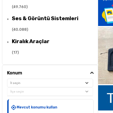
(
49.760
)
Ses & Görüntü Sistemleri
(
40.088
)
Kiralık Araçlar
(
17
)
Konum
İl seçin
İlçe seçin
Mevcut konumu kullan