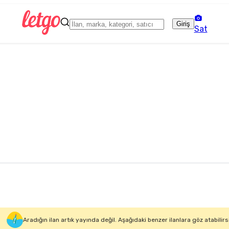
Giriş
Sat
Aradığın ilan artık yayında değil. Aşağıdaki benzer ilanlara göz atabilirs