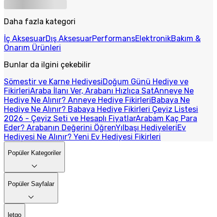
Daha fazla kategori
İç Aksesuar
Dış Aksesuar
Performans
Elektronik
Bakım &
Onarım Ürünleri
Bunlar da ilgini çekebilir
Sömestir ve Karne Hediyesi
Doğum Günü Hediye ve
Fikirleri
Araba İlanı Ver, Arabanı Hızlıca Sat
Anneye Ne
Hediye Ne Alınır? Anneye Hediye Fikirleri
Babaya Ne
Hediye Ne Alınır? Babaya Hediye Fikirleri
Çeyiz Listesi
2026 - Çeyiz Seti ve Hesaplı Fiyatlar
Arabam Kaç Para
Eder? Arabanın Değerini Öğren
Yılbaşı Hediyeleri
Ev
Hediyesi Ne Alınır? Yeni Ev Hediyesi Fikirleri
Popüler Kategoriler
Popüler Sayfalar
letgo