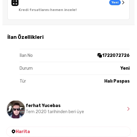
Yeni
Kredi fırsatlarını hemen incele!
İlan Özellikleri
İlan No
1722072726
Durum
Yeni
Tür
Halı Paspas
ferhat Yucebas
Tem 2020 tarihinden beri üye
Harita