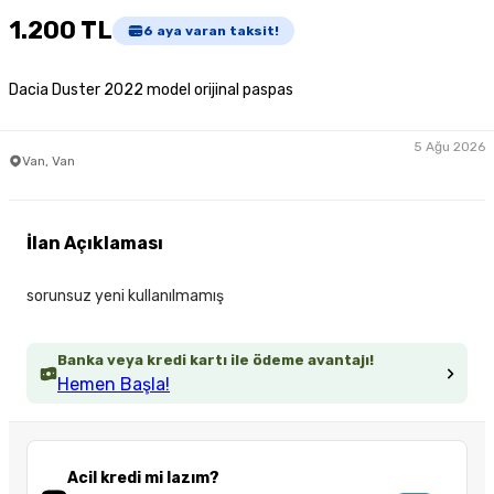
1.200 TL
6
aya varan taksit!
Dacia Duster 2022 model orijinal paspas
5 Ağu 2026
Van, Van
İlan Açıklaması
sorunsuz yeni kullanılmamış
Banka veya kredi kartı ile ödeme avantajı!
Hemen Başla!
Acil kredi mi lazım?