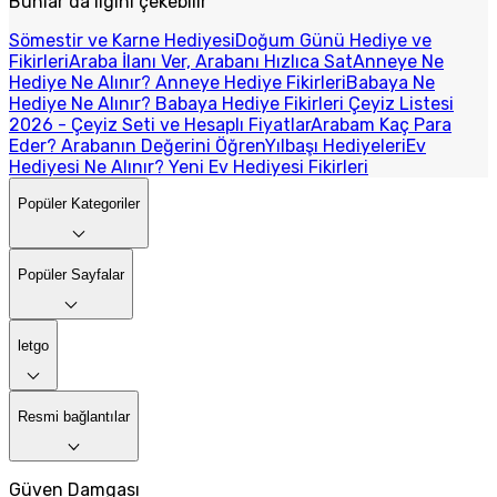
Bunlar da ilgini çekebilir
Sömestir ve Karne Hediyesi
Doğum Günü Hediye ve
Fikirleri
Araba İlanı Ver, Arabanı Hızlıca Sat
Anneye Ne
Hediye Ne Alınır? Anneye Hediye Fikirleri
Babaya Ne
Hediye Ne Alınır? Babaya Hediye Fikirleri
Çeyiz Listesi
2026 - Çeyiz Seti ve Hesaplı Fiyatlar
Arabam Kaç Para
Eder? Arabanın Değerini Öğren
Yılbaşı Hediyeleri
Ev
Hediyesi Ne Alınır? Yeni Ev Hediyesi Fikirleri
Popüler Kategoriler
Popüler Sayfalar
letgo
Resmi bağlantılar
Güven Damgası