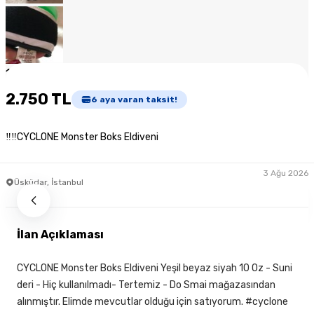
1
/
8
2.750 TL
6
aya varan taksit!
‼‼CYCLONE Monster Boks Eldiveni
3 Ağu 2026
Üsküdar, İstanbul
İlan Açıklaması
CYCLONE Monster Boks Eldiveni Yeşil beyaz siyah 10 Oz - Suni
deri - Hiç kullanılmadı- Tertemiz - Do Smai mağazasından
alınmıştır. Elimde mevcutlar olduğu için satıyorum. #cyclone