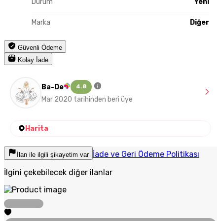
Durum
Yeni
Marka
Diğer
Güvenli Ödeme
Kolay İade
Ba-De
4.8
Mar 2020 tarihinden beri üye
Harita
İade ve Geri Ödeme Politikası
İlan ile ilgili şikayetim var
İlgini çekebilecek diğer ilanlar