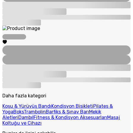
Daha fazla kategori
Koşu & Yürüyüş Bandı
Kondisyon Bisikleti
Pilates &
Yoga
Boks
Trambolin
Barfiks & Şınav Barı
Mekik
Aletleri
Dambıl
Fitness & Kondisyon Aksesuarları
Masaj
Koltuğu ve Cihazı