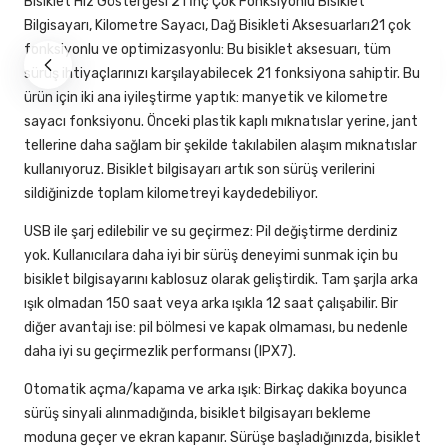
Bisiklet Hız Göstergesi 21 İnç Çok Fonksiyonlu Bisiklet
Bilgisayarı, Kilometre Sayacı, Dağ Bisikleti Aksesuarları21 çok
fonksiyonlu ve optimizasyonlu: Bu bisiklet aksesuarı, tüm
sürüş ihtiyaçlarınızı karşılayabilecek 21 fonksiyona sahiptir. Bu
ürün için iki ana iyileştirme yaptık: manyetik ve kilometre
sayacı fonksiyonu. Önceki plastik kaplı mıknatıslar yerine, jant
tellerine daha sağlam bir şekilde takılabilen alaşım mıknatıslar
kullanıyoruz. Bisiklet bilgisayarı artık son sürüş verilerini
sildiğinizde toplam kilometreyi kaydedebiliyor.
USB ile şarj edilebilir ve su geçirmez: Pil değiştirme derdiniz
yok. Kullanıcılara daha iyi bir sürüş deneyimi sunmak için bu
bisiklet bilgisayarını kablosuz olarak geliştirdik. Tam şarjla arka
ışık olmadan 150 saat veya arka ışıkla 12 saat çalışabilir. Bir
diğer avantajı ise: pil bölmesi ve kapak olmaması, bu nedenle
daha iyi su geçirmezlik performansı (IPX7).
Otomatik açma/kapama ve arka ışık: Birkaç dakika boyunca
sürüş sinyali alınmadığında, bisiklet bilgisayarı bekleme
moduna geçer ve ekran kapanır. Sürüşe başladığınızda, bisiklet