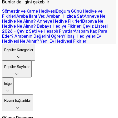
Bunlar da ilgini çekebilir
Sömestir ve Karne Hediyesi
Doğum Günü Hediye ve
Fikirleri
Araba İlanı Ver, Arabanı Hızlıca Sat
Anneye Ne
Hediye Ne Alınır? Anneye Hediye Fikirleri
Babaya Ne
Hediye Ne Alınır? Babaya Hediye Fikirleri
Çeyiz Listesi
2026 - Çeyiz Seti ve Hesaplı Fiyatlar
Arabam Kaç Para
Eder? Arabanın Değerini Öğren
Yılbaşı Hediyeleri
Ev
Hediyesi Ne Alınır? Yeni Ev Hediyesi Fikirleri
Popüler Kategoriler
Popüler Sayfalar
letgo
Resmi bağlantılar
Güven Damgası