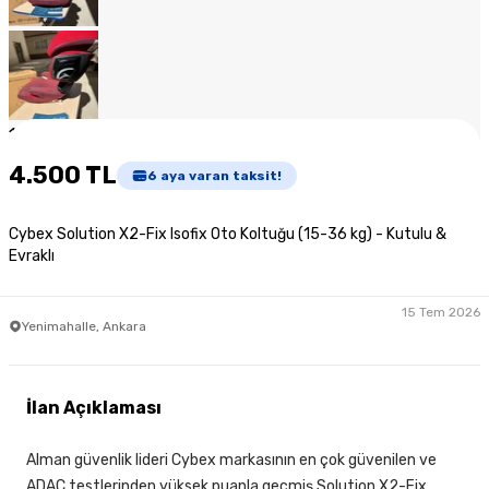
1
/
8
4.500 TL
6
aya varan taksit!
Cybex Solution X2-Fix Isofix Oto Koltuğu (15-36 kg) - Kutulu &
Evraklı
15 Tem 2026
Yenimahalle, Ankara
İlan Açıklaması
Alman güvenlik lideri Cybex markasının en çok güvenilen ve
ADAC testlerinden yüksek puanla geçmiş Solution X2-Fix