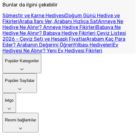
Bunlar da ilgini çekebilir
Sömestir ve Karne Hediyesi
Doğum Günü Hediye ve
Fikirleri
Araba İlanı Ver, Arabanı Hızlıca Sat
Anneye Ne
Hediye Ne Alınır? Anneye Hediye Fikirleri
Babaya Ne
Hediye Ne Alınır? Babaya Hediye Fikirleri
Çeyiz Listesi
2026 - Çeyiz Seti ve Hesaplı Fiyatlar
Arabam Kaç Para
Eder? Arabanın Değerini Öğren
Yılbaşı Hediyeleri
Ev
Hediyesi Ne Alınır? Yeni Ev Hediyesi Fikirleri
Popüler Kategoriler
Popüler Sayfalar
letgo
Resmi bağlantılar