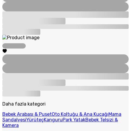
Daha fazla kategori
Bebek Arabası & Puset
Oto Koltuğu & Ana Kucağı
Mama
Sandalyesi
Yürüteç
Kanguru
Park Yatak
Bebek Telsizi &
Kamera