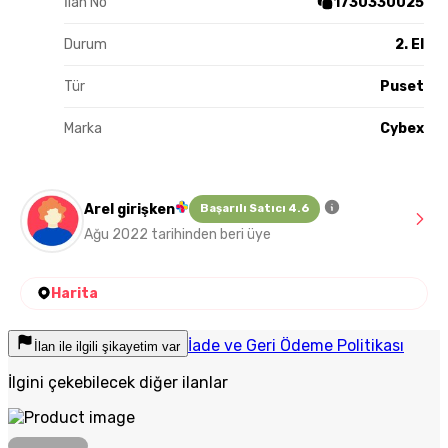
İlan No
1730330025
Durum
2. El
Tür
Puset
Marka
Cybex
Arel girişken
Başarılı Satıcı 4.6
Ağu 2022 tarihinden beri üye
Harita
İade ve Geri Ödeme Politikası
İlan ile ilgili şikayetim var
İlgini çekebilecek diğer ilanlar