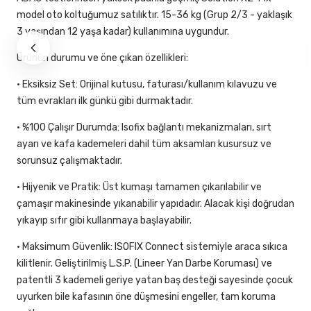
model oto koltuğumuz satılıktır. 15-36 kg (Grup 2/3 - yaklaşık
3 yaşından 12 yaşa kadar) kullanımına uygundur.
Ürünün durumu ve öne çıkan özellikleri:
• Eksiksiz Set: Orijinal kutusu, faturası/kullanım kılavuzu ve
tüm evrakları ilk günkü gibi durmaktadır.
• %100 Çalışır Durumda: Isofix bağlantı mekanizmaları, sırt
ayarı ve kafa kademeleri dahil tüm aksamları kusursuz ve
sorunsuz çalışmaktadır.
• Hijyenik ve Pratik: Üst kumaşı tamamen çıkarılabilir ve
çamaşır makinesinde yıkanabilir yapıdadır. Alacak kişi doğrudan
yıkayıp sıfır gibi kullanmaya başlayabilir.
• Maksimum Güvenlik: ISOFIX Connect sistemiyle araca sıkıca
kilitlenir. Geliştirilmiş L.S.P. (Lineer Yan Darbe Koruması) ve
patentli 3 kademeli geriye yatan baş desteği sayesinde çocuk
uyurken bile kafasının öne düşmesini engeller, tam koruma