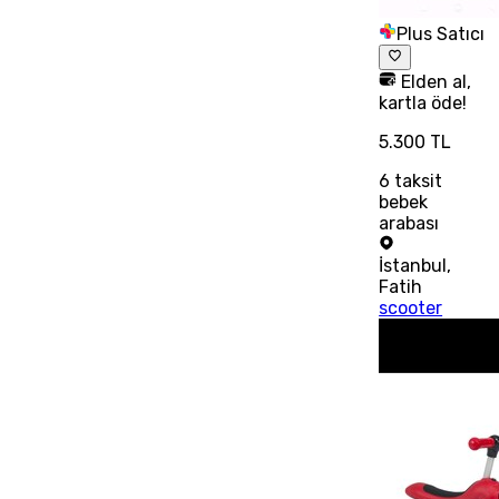
Plus Satıcı
Elden al,
kartla öde!
5.300 TL
6
taksit
bebek
arabası
İstanbul
,
Fatih
scooter