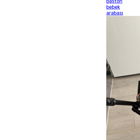
baston
bebek
arabası