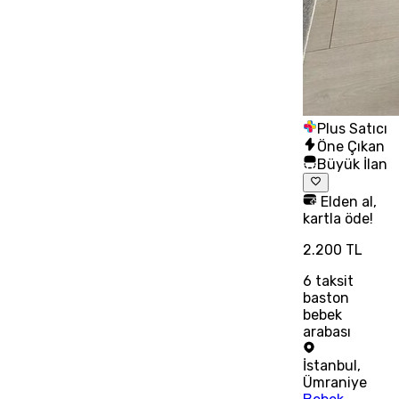
Plus Satıcı
Öne Çıkan
Büyük İlan
Elden al,
kartla öde!
2.200 TL
6
taksit
baston
bebek
arabası
İstanbul
,
Ümraniye