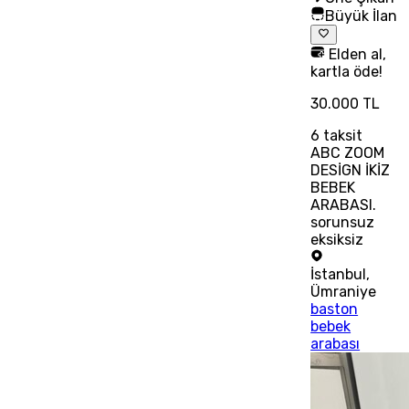
Büyük İlan
Elden al,
kartla öde!
30.000 TL
6
taksit
ABC ZOOM
DESİGN İKİZ
BEBEK
ARABASI.
sorunsuz
eksiksiz
İstanbul
,
Ümraniye
baston
bebek
arabası