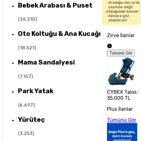
Aradığın ilan artık
Bebek Arabası & Puset
yayında değil.
Aşağıdaki benzer
ilanlara göz
(
26.210
)
atabilirsin!
Oto Koltuğu & Ana Kucağı
Zirve İlanlar
(
18.521
)
Tümünü Gör
Mama Sandalyesi
(
7.157
)
Park Yatak
CYBEX Talos S
35.000 TL
(
6.697
)
Plus İlanlar
Yürüteç
Tümünü Gör
(
3.253
)