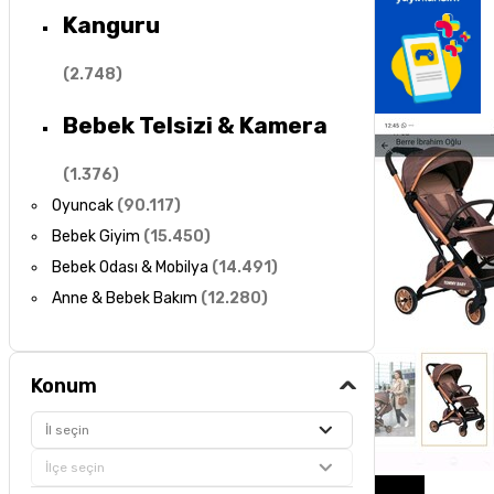
Kanguru
(
2.748
)
Bebek Telsizi & Kamera
(
1.376
)
Oyuncak
(
90.117
)
Bebek Giyim
(
15.450
)
Bebek Odası & Mobilya
(
14.491
)
Anne & Bebek Bakım
(
12.280
)
Konum
İl seçin
İlçe seçin