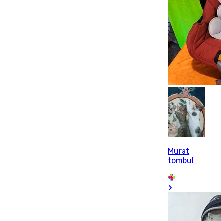
Murat
tombul