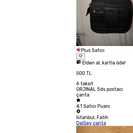
Plus Satıcı
Elden al, kartla öde!
500 TL
6
taksit
ORJİNAL Sds postacı
çanta
4.1
Satıcı Puanı
İstanbul
,
Fatih
DelSey çanta