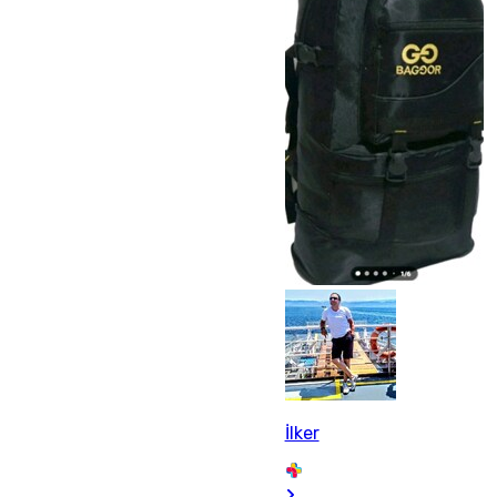
İlker