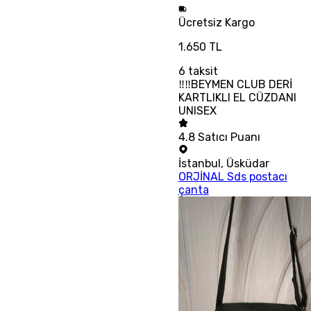
Ücretsiz
Kargo
1.650 TL
6
taksit
‼‼BEYMEN CLUB DERİ
KARTLIKLI EL CÜZDANI
UNISEX
4.8
Satıcı Puanı
İstanbul
,
Üsküdar
ORJİNAL Sds postacı
çanta