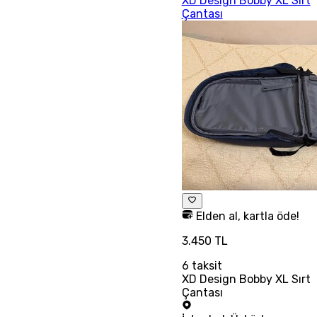
XD Design Bobby XL Sırt
Çantası
Elden al, kartla öde!
3.450 TL
6
taksit
XD Design Bobby XL Sırt
Çantası