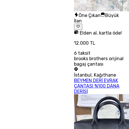
Öne Çıkan
Büyük
İlan
Elden al, kartla öde!
12.000 TL
6
taksit
brooks brothers orijinal
bagaj çantası
İstanbul
,
Kağıthane
BEYMEN DERİ EVRAK
ÇANTASI %100 DANA
DERİSİ