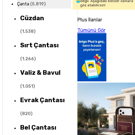
değil. Aşağıdaki benzer ilanlara
Çanta
(
5.819
)
göz atabilirsin!
Cüzdan
Plus İlanlar
Tümünü Gör
(
1.538
)
Sırt Çantası
(
1.266
)
Valiz & Bavul
(
1.051
)
Evrak Çantası
(
820
)
Bel Çantası