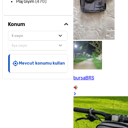
Plaj Giyim
(
470
)
Konum
İl seçin
İlçe seçin
Mevcut konumu kullan
bursaBRS