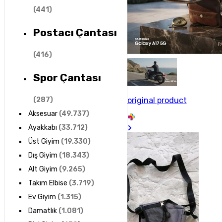
(
441
)
Postacı Çantası
(
416
)
Spor Çantası
original product
(
287
)
Aksesuar
(
49.737
)
Ayakkabı
(
33.712
)
Üst Giyim
(
19.330
)
Dış Giyim
(
18.343
)
Alt Giyim
(
9.265
)
Takım Elbise
(
3.719
)
Ev Giyim
(
1.315
)
Damatlık
(
1.081
)