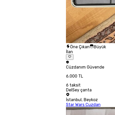
Öne Çıkan
Büyük
İlan
Cüzdanım
Güvende
6.000 TL
6
taksit
DelSey çanta
İstanbul
,
Beykoz
Star Wars Cuzdan