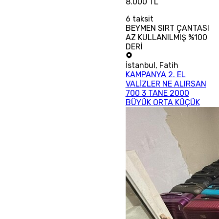
8.000 TL
6
taksit
BEYMEN SIRT ÇANTASI
AZ KULLANILMIŞ %100
DERİ
İstanbul
,
Fatih
KAMPANYA 2. EL
VALİZLER NE ALIRSAN
700 3 TANE 2000
BÜYÜK ORTA KÜÇÜK