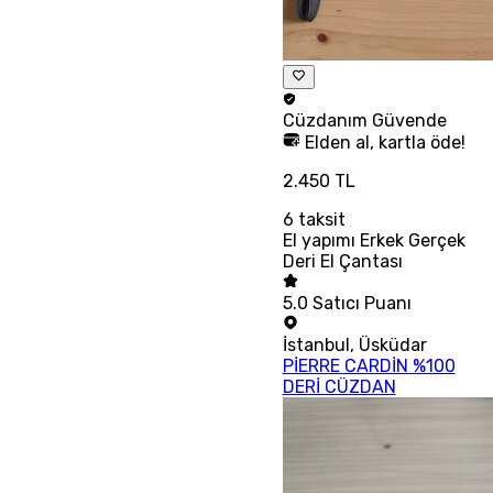
Cüzdanım
Güvende
Elden al, kartla öde!
2.450 TL
6
taksit
El yapımı Erkek Gerçek
Deri El Çantası
5.0
Satıcı Puanı
İstanbul
,
Üsküdar
PİERRE CARDİN %100
DERİ CÜZDAN