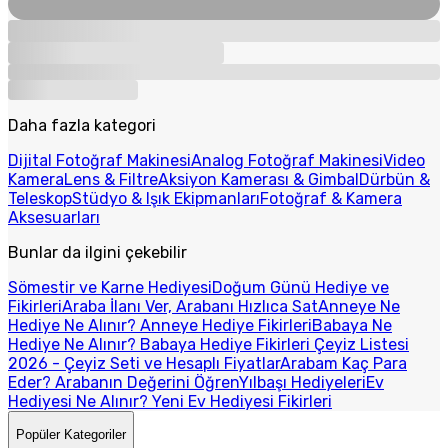
Daha fazla kategori
Dijital Fotoğraf Makinesi
Analog Fotoğraf Makinesi
Video
Kamera
Lens & Filtre
Aksiyon Kamerası & Gimbal
Dürbün &
Teleskop
Stüdyo & Işık Ekipmanları
Fotoğraf & Kamera
Aksesuarları
Bunlar da ilgini çekebilir
Sömestir ve Karne Hediyesi
Doğum Günü Hediye ve
Fikirleri
Araba İlanı Ver, Arabanı Hızlıca Sat
Anneye Ne
Hediye Ne Alınır? Anneye Hediye Fikirleri
Babaya Ne
Hediye Ne Alınır? Babaya Hediye Fikirleri
Çeyiz Listesi
2026 - Çeyiz Seti ve Hesaplı Fiyatlar
Arabam Kaç Para
Eder? Arabanın Değerini Öğren
Yılbaşı Hediyeleri
Ev
Hediyesi Ne Alınır? Yeni Ev Hediyesi Fikirleri
Popüler Kategoriler