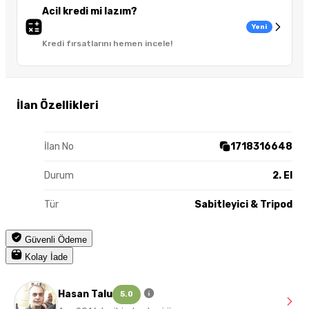
Acil kredi mi lazım?
Yeni
Kredi fırsatlarını hemen incele!
İlan Özellikleri
İlan No
1718316648
Durum
2. El
Tür
Sabitleyici & Tripod
Güvenli Ödeme
Kolay İade
Hasan Talu
5.0