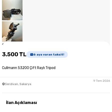
1
/
12
3.500 TL
6
aya varan taksit!
Cullmann 53200 Çift Raylı Tripod
9 Tem 2026
Serdivan, Sakarya
İlan Açıklaması