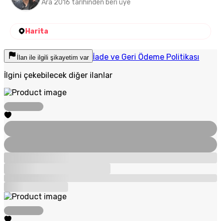
Ara 2016 tarihinden beri üye
Harita
İade ve Geri Ödeme Politikası
İlan ile ilgili şikayetim var
İlgini çekebilecek diğer ilanlar