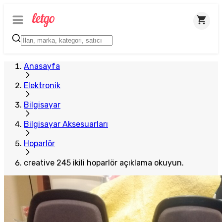
Anasayfa
Elektronik
Bilgisayar
Bilgisayar Aksesuarları
Hoparlör
creative 245 ikili hoparlör açıklama okuyun.