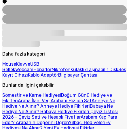
Daha fazla kategori
Mouse
Klavye
USB
Bellek
Webcam
Hoparlör
Mikrofon
Kulaklık
Taşınabilir Disk
Ses
Kayıt Cihazı
Kablo Adaptör
Bilgisayar Çantası
Bunlar da ilgini çekebilir
Sömestir ve Karne Hediyesi
Doğum Günü Hediye ve
Fikirleri
Araba İlanı Ver, Arabanı Hızlıca Sat
Anneye Ne
Hediye Ne Alınır? Anneye Hediye Fikirleri
Babaya Ne
Hediye Ne Alınır? Babaya Hediye Fikirleri
Çeyiz Listesi
2026 - Çeyiz Seti ve Hesaplı Fiyatlar
Arabam Kaç Para
Eder? Arabanın Değerini Öğren
Yılbaşı Hediyeleri
Ev
Hediyesi Ne Alınır? Yeni Ev Hediyesi Fikirleri