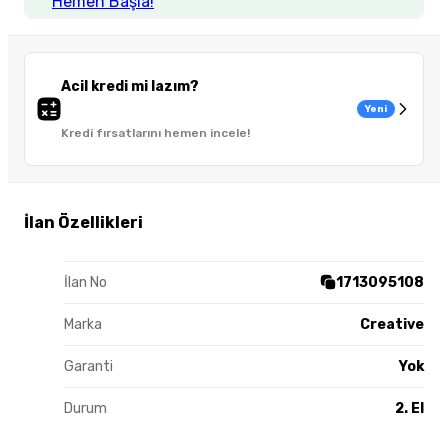
Hemen Başla!
Acil kredi mi lazım?
Yeni
Kredi fırsatlarını hemen incele!
İlan Özellikleri
İlan No
1713095108
Marka
Creative
Garanti
Yok
Durum
2. El