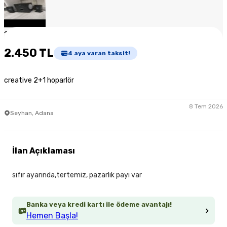
1
/
4
2.450 TL
4
aya varan taksit!
creative 2+1 hoparlör
8 Tem 2026
Seyhan, Adana
İlan Açıklaması
sıfır ayarında,tertemiz, pazarlık payı var
Banka veya kredi kartı ile ödeme avantajı!
Hemen Başla!