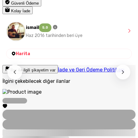
Güvenli Ödeme
Kolay İade
ismail
5.0
Haz 2016 tarihinden beri üye
Harita
İade ve Geri Ödeme Politikası
İlan ile ilgili şikayetim var
İlgini çekebilecek diğer ilanlar