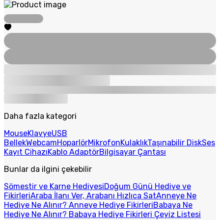
Daha fazla kategori
Mouse
Klavye
USB
Bellek
Webcam
Hoparlör
Mikrofon
Kulaklık
Taşınabilir Disk
Ses
Kayıt Cihazı
Kablo Adaptör
Bilgisayar Çantası
Bunlar da ilgini çekebilir
Sömestir ve Karne Hediyesi
Doğum Günü Hediye ve
Fikirleri
Araba İlanı Ver, Arabanı Hızlıca Sat
Anneye Ne
Hediye Ne Alınır? Anneye Hediye Fikirleri
Babaya Ne
Hediye Ne Alınır? Babaya Hediye Fikirleri
Çeyiz Listesi