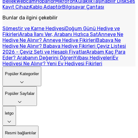
Bellek
Webcam
Hoparlör
Mikrofon
Kulaklık
Taşınabilir Disk
Ses
Kayıt Cihazı
Kablo Adaptör
Bilgisayar Çantası
Bunlar da ilgini çekebilir
Sömestir ve Karne Hediyesi
Doğum Günü Hediye ve
Fikirleri
Araba İlanı Ver, Arabanı Hızlıca Sat
Anneye Ne
Hediye Ne Alınır? Anneye Hediye Fikirleri
Babaya Ne
Hediye Ne Alınır? Babaya Hediye Fikirleri
Çeyiz Listesi
2026 - Çeyiz Seti ve Hesaplı Fiyatlar
Arabam Kaç Para
Eder? Arabanın Değerini Öğren
Yılbaşı Hediyeleri
Ev
Hediyesi Ne Alınır? Yeni Ev Hediyesi Fikirleri
Popüler Kategoriler
Popüler Sayfalar
letgo
Resmi bağlantılar