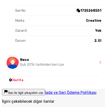
İlan No
1725268551
Marka
Creative
Garanti
Yok
Durum
2. El
Neco
Şub 2016 tarihinden beri üye
Harita
İade ve Geri Ödeme Politikası
İlan ile ilgili şikayetim var
İlgini çekebilecek diğer ilanlar