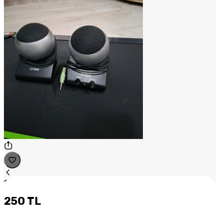
1
/
1
250 TL