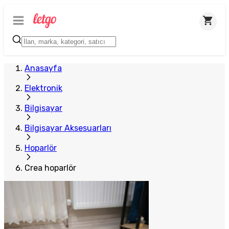
Anasayfa
Elektronik
Bilgisayar
Bilgisayar Aksesuarları
Hoparlör
Crea hoparlör