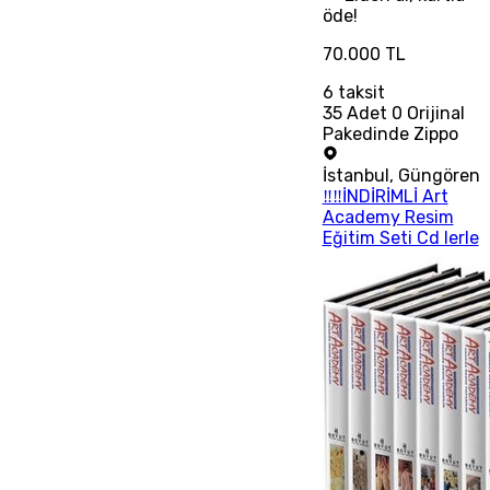
öde!
70.000 TL
6
taksit
35 Adet 0 Orijinal
Pakedinde Zippo
İstanbul
,
Güngören
‼‼İNDİRİMLİ Art
Academy Resim
Eğitim Seti Cd lerle