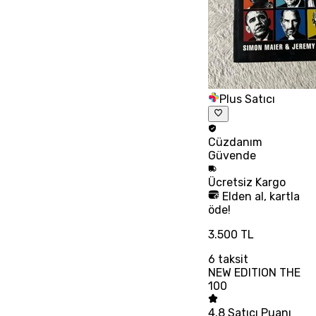
Plus Satıcı
Cüzdanım
Güvende
Ücretsiz
Kargo
Elden al, kartla
öde!
3.500 TL
6
taksit
NEW EDITION THE
100
4.8
Satıcı Puanı