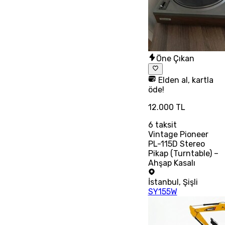
Öne Çıkan
Elden al, kartla
öde!
12.000 TL
6
taksit
Vintage Pioneer
PL-115D Stereo
Pikap (Turntable) –
Ahşap Kasalı
İstanbul
,
Şişli
SY155W