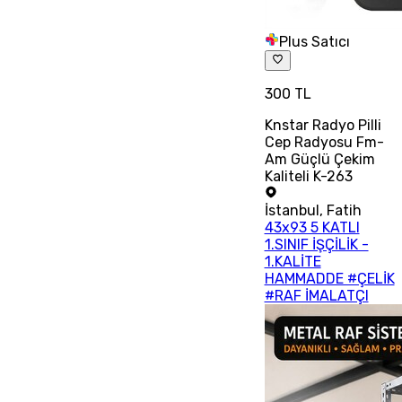
Plus Satıcı
300 TL
Knstar Radyo Pilli
Cep Radyosu Fm-
Am Güçlü Çekim
Kaliteli K-263
İstanbul
,
Fatih
43x93 5 KATLI
1.SINIF İŞÇİLİK -
1.KALİTE
HAMMADDE #ÇELİK
#RAF İMALATÇI