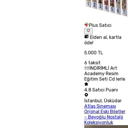
Plus Satıcı
Elden al, kartla
öde!
5.000 TL
6
taksit
‼‼İNDİRİMLİ Art
Academy Resim
Eğitim Seti Cd lerle
4.8
Satıcı Puanı
İstanbul
,
Üsküdar
Atlas Sineması
Orijinal Eski Biletler
– Beyoğlu Nostalji
Koleksiyonluk