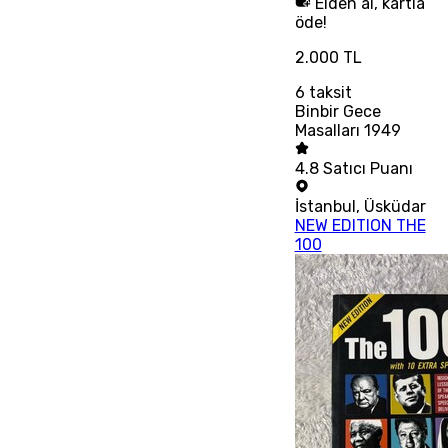
Elden al, kartla
öde!
2.000 TL
6
taksit
Binbir Gece
Masalları 1949
4.8
Satıcı Puanı
İstanbul
,
Üsküdar
NEW EDITION THE
100