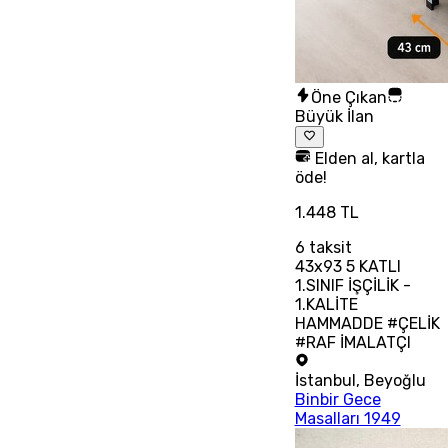
Öne Çıkan
Büyük İlan
Elden al, kartla
öde!
1.448 TL
6
taksit
43x93 5 KATLI
1.SINIF İŞÇİLİK -
1.KALİTE
HAMMADDE #ÇELİK
#RAF İMALATÇI
İstanbul
,
Beyoğlu
Binbir Gece
Masalları 1949