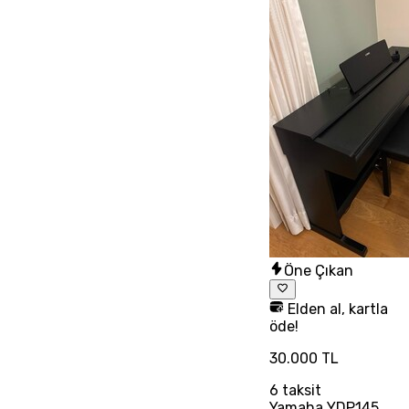
Öne Çıkan
Elden al, kartla
öde!
30.000 TL
6
taksit
Yamaha YDP145