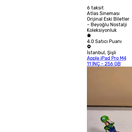
6
taksit
Atlas Sineması
Orijinal Eski Biletler
– Beyoğlu Nostalji
Koleksiyonluk
4.0
Satıcı Puanı
İstanbul
,
Şişli
Apple iPad Pro M4
11 İNÇ - 256 GB