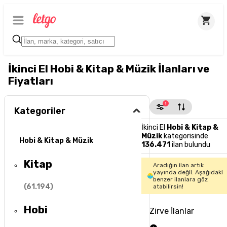
İkinci El Hobi & Kitap & Müzik İlanları ve
Fiyatları
1
Kategoriler
İkinci El
Hobi & Kitap &
Müzik
kategorisinde
Hobi & Kitap & Müzik
136.471
ilan bulundu
Kitap
Aradığın ilan artık
yayında değil. Aşağıdaki
benzer ilanlara göz
(
61.194
)
atabilirsin!
Hobi
Zirve İlanlar