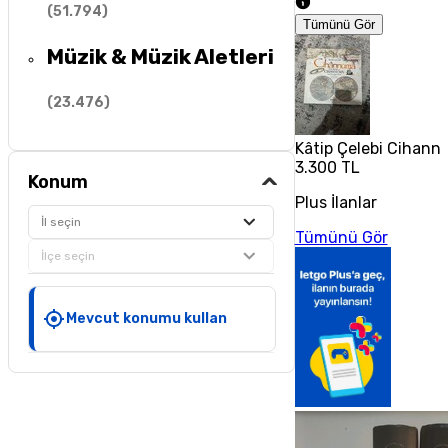
(
51.794
)
Tümünü Gör
Müzik & Müzik Aletleri
(
23.476
)
Kâtip Çelebi Cihann
3.300 TL
Konum
Plus İlanlar
İl seçin
Tümünü Gör
İlçe seçin
Mevcut konumu kullan