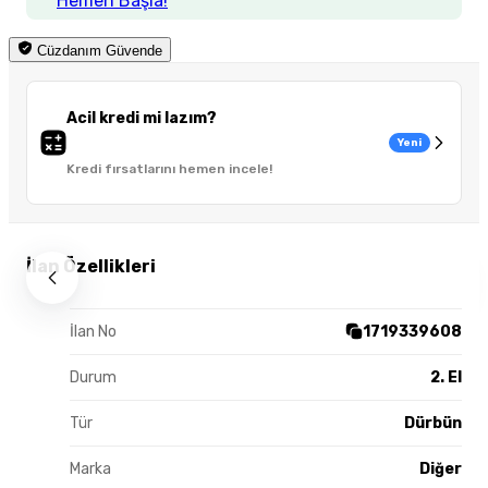
Hemen Başla!
Cüzdanım Güvende
Acil kredi mi lazım?
Yeni
Kredi fırsatlarını hemen incele!
İlan Özellikleri
İlan No
1719339608
Durum
2. El
Tür
Dürbün
Marka
Diğer