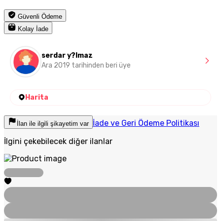
Güvenli Ödeme
Kolay İade
serdar y?lmaz
Ara 2019 tarihinden beri üye
Harita
İade ve Geri Ödeme Politikası
İlan ile ilgili şikayetim var
İlgini çekebilecek diğer ilanlar