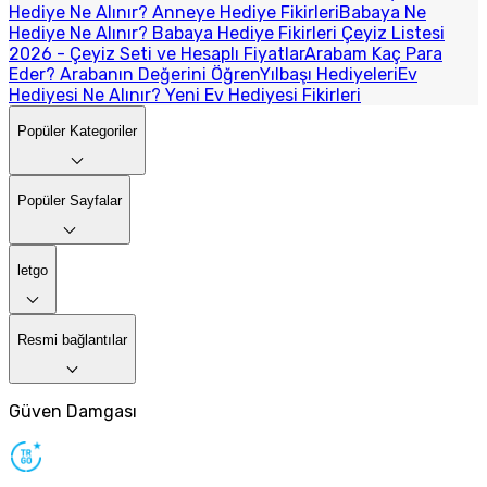
Hediye Ne Alınır? Anneye Hediye Fikirleri
Babaya Ne
Hediye Ne Alınır? Babaya Hediye Fikirleri
Çeyiz Listesi
2026 - Çeyiz Seti ve Hesaplı Fiyatlar
Arabam Kaç Para
Eder? Arabanın Değerini Öğren
Yılbaşı Hediyeleri
Ev
Hediyesi Ne Alınır? Yeni Ev Hediyesi Fikirleri
Popüler Kategoriler
Popüler Sayfalar
letgo
Resmi bağlantılar
Güven Damgası