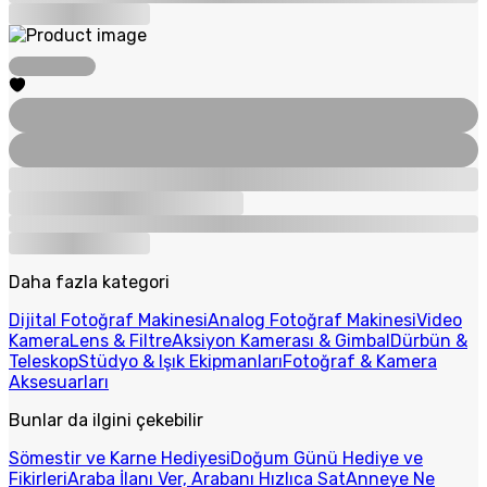
Daha fazla kategori
Dijital Fotoğraf Makinesi
Analog Fotoğraf Makinesi
Video
Kamera
Lens & Filtre
Aksiyon Kamerası & Gimbal
Dürbün &
Teleskop
Stüdyo & Işık Ekipmanları
Fotoğraf & Kamera
Aksesuarları
Bunlar da ilgini çekebilir
Sömestir ve Karne Hediyesi
Doğum Günü Hediye ve
Fikirleri
Araba İlanı Ver, Arabanı Hızlıca Sat
Anneye Ne