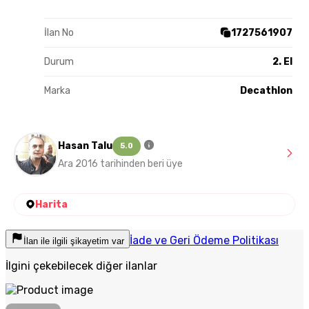
İlan No
1727561907
Durum
2. El
Marka
Decathlon
Hasan Talu
5.0
Ara 2016 tarihinden beri üye
Harita
İade ve Geri Ödeme Politikası
İlan ile ilgili şikayetim var
İlgini çekebilecek diğer ilanlar