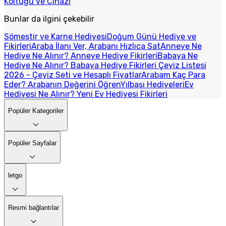
Koltuğu ve Cihazı
Bunlar da ilgini çekebilir
Sömestir ve Karne Hediyesi
Doğum Günü Hediye ve
Fikirleri
Araba İlanı Ver, Arabanı Hızlıca Sat
Anneye Ne
Hediye Ne Alınır? Anneye Hediye Fikirleri
Babaya Ne
Hediye Ne Alınır? Babaya Hediye Fikirleri
Çeyiz Listesi
2026 - Çeyiz Seti ve Hesaplı Fiyatlar
Arabam Kaç Para
Eder? Arabanın Değerini Öğren
Yılbaşı Hediyeleri
Ev
Hediyesi Ne Alınır? Yeni Ev Hediyesi Fikirleri
Popüler Kategoriler
Popüler Sayfalar
letgo
Resmi bağlantılar