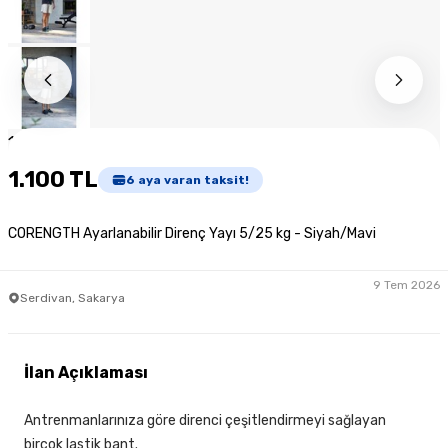
1
/
9
1.100 TL
6
aya varan taksit!
CORENGTH Ayarlanabilir Direnç Yayı 5/25 kg - Siyah/Mavi
9 Tem 2026
Serdivan, Sakarya
İlan Açıklaması
Antrenmanlarınıza göre direnci çeşitlendirmeyi sağlayan
birçok lastik bant.