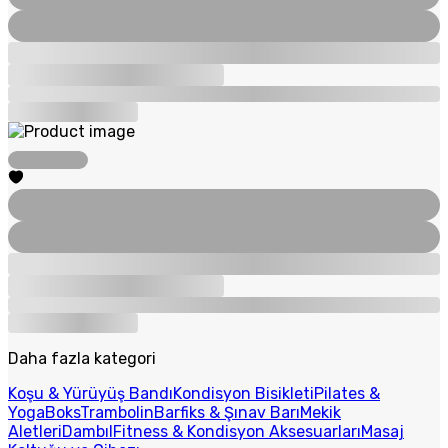
Daha fazla kategori
Koşu & Yürüyüş Bandı
Kondisyon Bisikleti
Pilates &
Yoga
Boks
Trambolin
Barfiks & Şınav Barı
Mekik
Aletleri
Dambıl
Fitness & Kondisyon Aksesuarları
Masaj