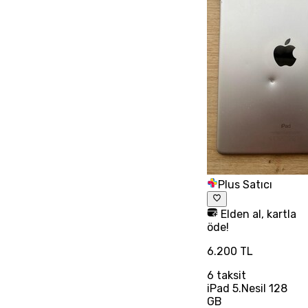
Plus Satıcı
Elden al, kartla
öde!
6.200 TL
6
taksit
iPad 5.Nesil 128
GB