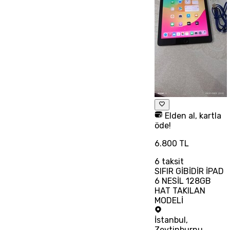
Elden al, kartla
öde!
6.800 TL
6
taksit
SIFIR GİBİDİR İPAD
6 NESİL 128GB
HAT TAKILAN
MODELİ
İstanbul
,
Zeytinburnu