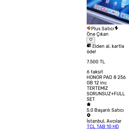
Plus Satıcı
Öne Çıkan
Elden al, kartla
öde!
7.500 TL
6
taksit
HONOR PAD 8 256
GB 12 inc
TERTEMİZ
SORUNSUZ+FULL
SET
5.0
Başarılı Satıcı
İstanbul
,
Avcılar
TCL TAB 10 HD