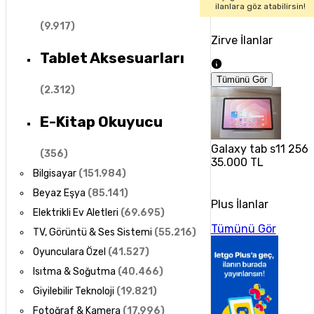
ilanlara göz atabilirsin!
(
9.917
)
Zirve İlanlar
Tablet Aksesuarları
Tümünü Gör
(
2.312
)
E-Kitap Okuyucu
Galaxy tab s11 256
(
356
)
35.000 TL
Bilgisayar
(
151.984
)
Beyaz Eşya
(
85.141
)
Plus İlanlar
Elektrikli Ev Aletleri
(
69.695
)
Tümünü Gör
TV, Görüntü & Ses Sistemi
(
55.216
)
Oyunculara Özel
(
41.527
)
Isıtma & Soğutma
(
40.466
)
Giyilebilir Teknoloji
(
19.821
)
Fotoğraf & Kamera
(
17.996
)