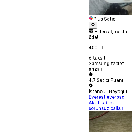
Plus Satıcı
Elden al, kartla
öde!
400 TL
6
taksit
Samsung tablet
arızalı
4.7
Satıcı Puanı
İstanbul
,
Beyoğlu
Everest everpad
Aktif tablet
sorunsuz calisir