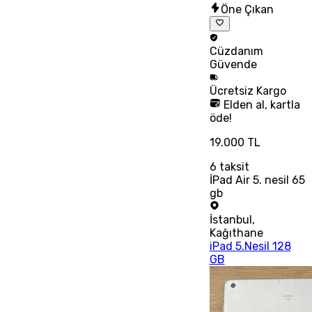
Öne Çıkan
Cüzdanım
Güvende
Ücretsiz
Kargo
Elden al, kartla
öde!
19.000 TL
6
taksit
İPad Air 5. nesil 65
gb
İstanbul
,
Kağıthane
iPad 5.Nesil 128
GB