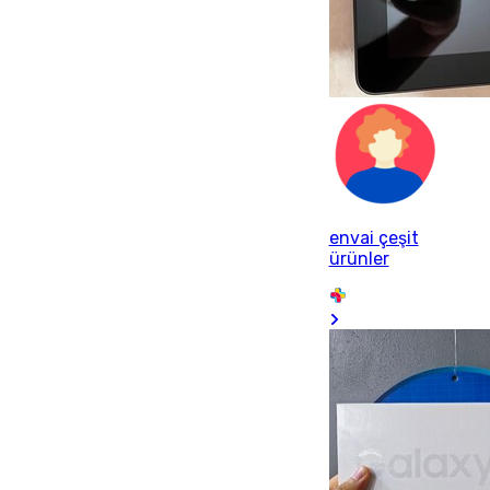
envai çeşit
ürünler