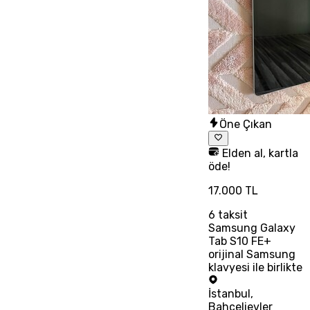
Öne Çıkan
Elden al, kartla
öde!
17.000 TL
6
taksit
Samsung Galaxy
Tab S10 FE+
orijinal Samsung
klavyesi ile birlikte
İstanbul
,
Bahçelievler