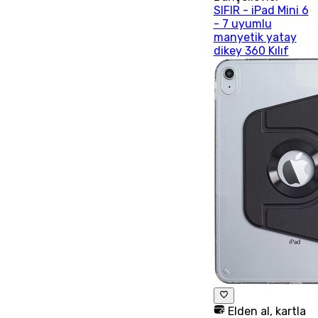
SIFIR - iPad Mini 6
- 7 uyumlu
manyetik yatay
dikey 360 Kılıf
Elden al, kartla