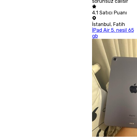
sorunsuz calisir
4.1
Satıcı Puanı
İstanbul
,
Fatih
İPad Air 5. nesil 65
gb