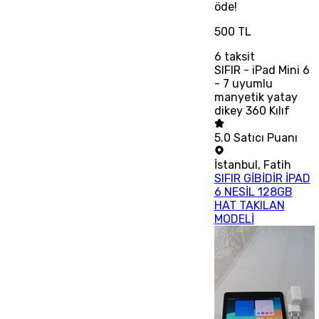
öde!
500 TL
6
taksit
SIFIR - iPad Mini 6
- 7 uyumlu
manyetik yatay
dikey 360 Kılıf
5.0
Satıcı Puanı
İstanbul
,
Fatih
SIFIR GİBİDİR İPAD
6 NESİL 128GB
HAT TAKILAN
MODELİ