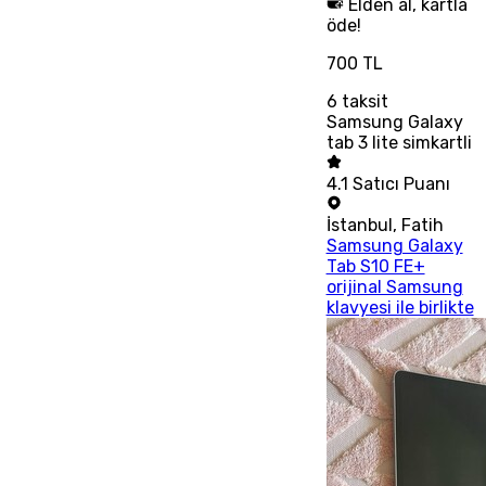
Elden al, kartla
öde!
700 TL
6
taksit
Samsung Galaxy
tab 3 lite simkartli
4.1
Satıcı Puanı
İstanbul
,
Fatih
Samsung Galaxy
Tab S10 FE+
orijinal Samsung
klavyesi ile birlikte