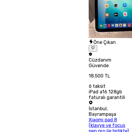
Öne Çıkan
Cüzdanım
Güvende
18.500 TL
6
taksit
iPad a16 128gb
faturalı garantili
İstanbul
,
Bayrampaşa
Xiaomi pad 8
(klavye ve focus
pen pro ile birlikte)