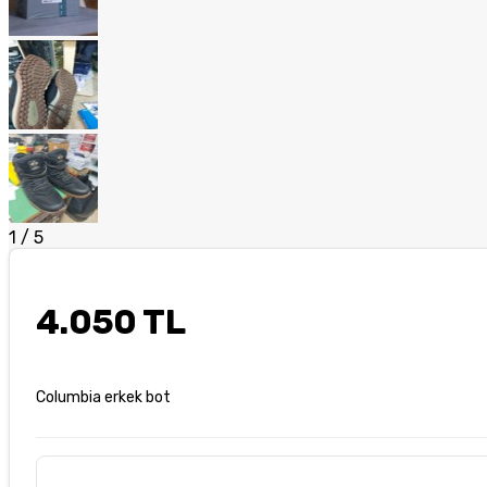
1
/
5
4.050 TL
Columbia erkek bot