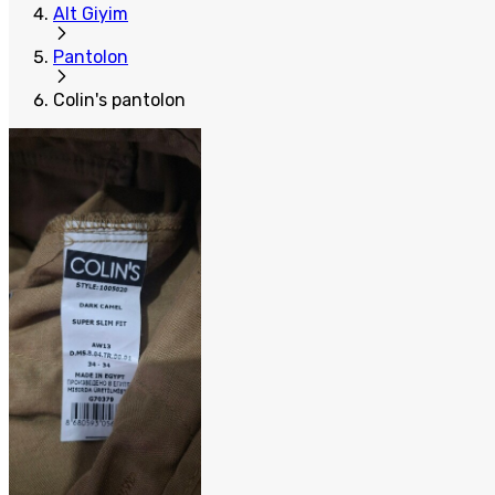
Alt Giyim
Pantolon
Colin's pantolon