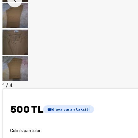
1
/
4
500 TL
6
aya varan taksit!
Colin's pantolon