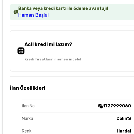
Banka veya kredi kartı ile ödeme avantajı!
Hemen Başla!
Acil kredi mi lazım?
Kredi fırsatlarını hemen incele!
İlan Özellikleri
İlan No
1727999060
Marka
Colin'S
Renk
Hardal