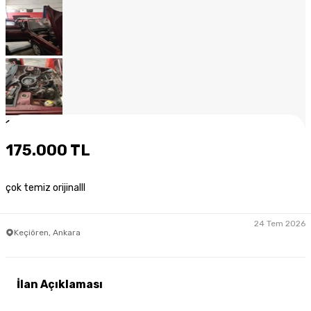
1
/
14
175.000 TL
çok temiz orijinalll
24 Tem 2026
Keçiören, Ankara
İlan Açıklaması