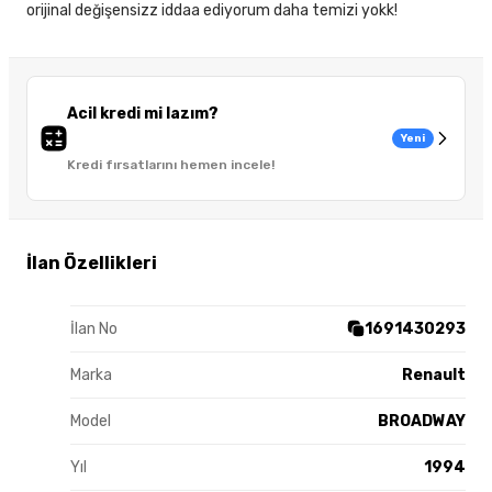
orijinal değişensizz iddaa ediyorum daha temizi yokk!
Acil kredi mi lazım?
Yeni
Kredi fırsatlarını hemen incele!
İlan Özellikleri
İlan No
1691430293
Marka
Renault
Model
BROADWAY
Yıl
1994