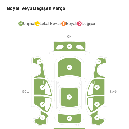
Boyalı veya Değişen Parça
Orijinal
Lokal Boyalı
Boyalı
Değişen
L
B
D
ÖN
SOL
SAĞ