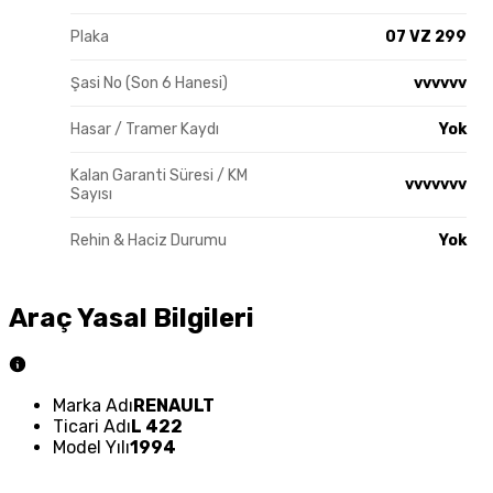
Plaka
07 VZ 299
Şasi No (Son 6 Hanesi)
vvvvvv
Hasar / Tramer Kaydı
Yok
Kalan Garanti Süresi / KM
vvvvvvv
Sayısı
Rehin & Haciz Durumu
Yok
Araç Yasal Bilgileri
Marka Adı
RENAULT
Ticari Adı
L 422
Model Yılı
1994