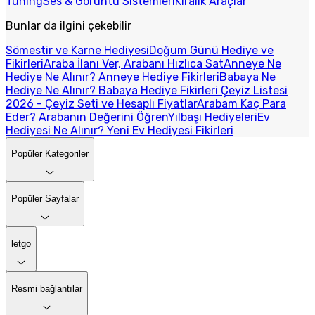
Tuning
Ses & Görüntü Sistemleri
Kiralık Araçlar
Bunlar da ilgini çekebilir
Sömestir ve Karne Hediyesi
Doğum Günü Hediye ve
Fikirleri
Araba İlanı Ver, Arabanı Hızlıca Sat
Anneye Ne
Hediye Ne Alınır? Anneye Hediye Fikirleri
Babaya Ne
Hediye Ne Alınır? Babaya Hediye Fikirleri
Çeyiz Listesi
2026 - Çeyiz Seti ve Hesaplı Fiyatlar
Arabam Kaç Para
Eder? Arabanın Değerini Öğren
Yılbaşı Hediyeleri
Ev
Hediyesi Ne Alınır? Yeni Ev Hediyesi Fikirleri
Popüler Kategoriler
Popüler Sayfalar
letgo
Resmi bağlantılar