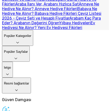
Fikirleri
Araba İlanı Ver, Arabanı Hızlıca Sat
Anneye Ne
Hediye Ne Alınır? Anneye Hediye Fikirleri
Babaya Ne
Hediye Ne Alınır? Babaya Hediye Fikirleri
Çeyiz Listesi
2026 - Çeyiz Seti ve Hesaplı Fiyatlar
Arabam Kaç Para
Eder? Arabanın Değerini Öğren
Yılbaşı Hediyeleri
Ev
Hediyesi Ne Alınır? Yeni Ev Hediyesi Fikirleri
Popüler Kategoriler
Popüler Sayfalar
letgo
Resmi bağlantılar
Güven Damgası