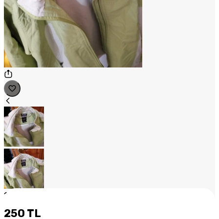
1
/
2
250 TL