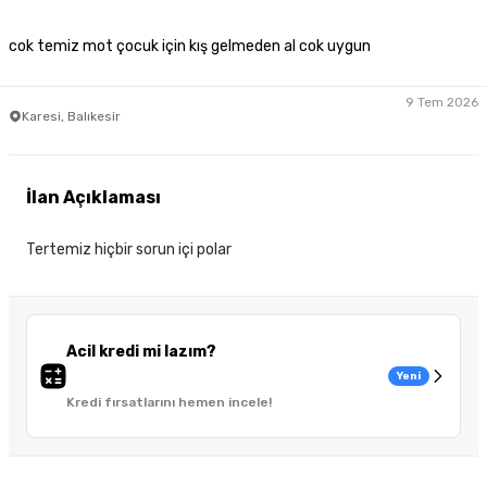
cok temiz mot çocuk için kış gelmeden al cok uygun
9 Tem 2026
Karesi, Balıkesir
İlan Açıklaması
Tertemiz hiçbir sorun içi polar
Acil kredi mi lazım?
Yeni
Kredi fırsatlarını hemen incele!