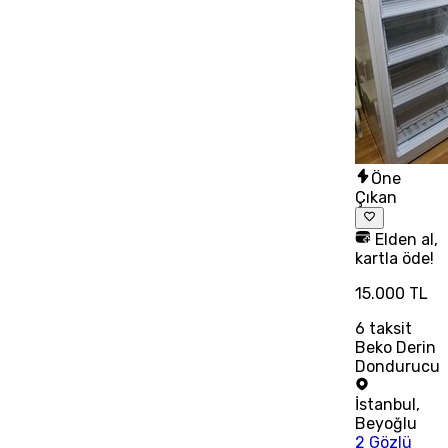
Öne
Çıkan
Elden al,
kartla öde!
15.000 TL
6
taksit
Beko Derin
Dondurucu
İstanbul
,
Beyoğlu
2 Gözlü