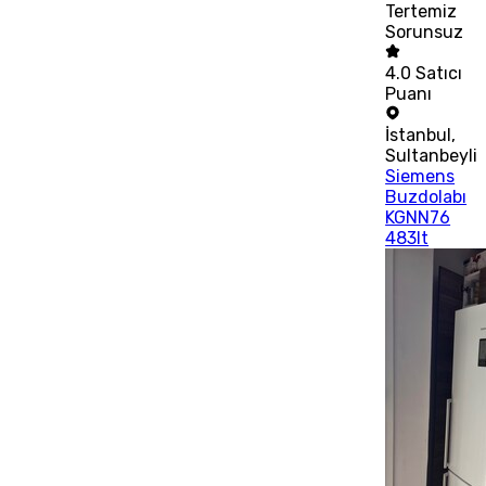
Tertemiz
Sorunsuz
4.0
Satıcı
Puanı
İstanbul
,
Sultanbeyli
Siemens
Buzdolabı
KGNN76
483lt