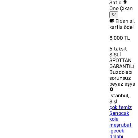
Satıcı
Öne Çıkan
Elden al,
kartla öde!
8.000 TL
6
taksit
ŞİŞLİ
SPOTTAN
GARANTİLİ
Buzdolabı
sorunsuz
beyaz eşya
İstanbul
,
Şişli
çok temiz
Şenocak
kola
meşrubat
içecek
dolabı