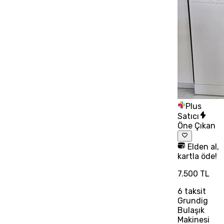
Plus
Satıcı
Öne Çıkan
Elden al,
kartla öde!
7.500 TL
6
taksit
Grundig
Bulaşık
Makinesi