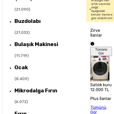
Aradığın ilan
artık yayında
değil.
(
21.090
)
Aşağıdaki
benzer ilanlara
göz atabilirsin!
Buzdolabı
Zirve
(
21.032
)
İlanlar
Bulaşık Makinesi
Tümünü
Gör
(
11.719
)
Ocak
(
8.409
)
Satılık kuru
Mikrodalga Fırın
12.000 TL
Plus İlanlar
(
6.072
)
Tümünü
Gör
Fırın