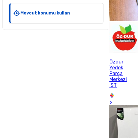
Mevcut konumu kullan
Özdur
Yedek
Parça
Merkezi
İST