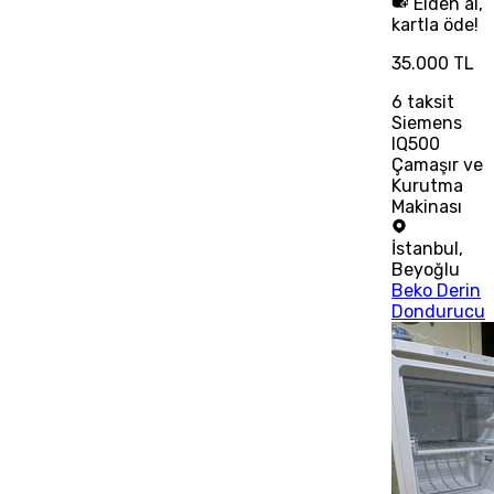
Elden al,
kartla öde!
35.000 TL
6
taksit
Siemens
IQ500
Çamaşır ve
Kurutma
Makinası
İstanbul
,
Beyoğlu
Beko Derin
Dondurucu