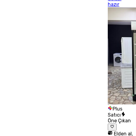
hazır
Plus
Satıcı
Öne Çıkan
Elden al,