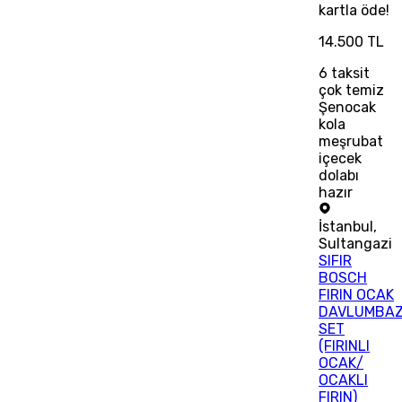
kartla öde!
14.500 TL
6
taksit
çok temiz
Şenocak
kola
meşrubat
içecek
dolabı
hazır
İstanbul
,
Sultangazi
SIFIR
BOSCH
FIRIN OCAK
DAVLUMBA
SET
(FIRINLI
OCAK/
OCAKLI
FIRIN)