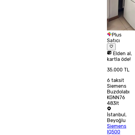
Plus
Satıcı
Elden al,
kartla öde!
35.000 TL
6
taksit
Siemens
Buzdolabı
KGNN76
483lt
İstanbul
,
Beyoğlu
Siemens
IQ500