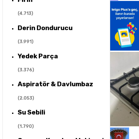
(
4.713
)
Derin Dondurucu
(
3.991
)
Yedek Parça
(
3.376
)
Aspiratör & Davlumbaz
(
2.053
)
Su Sebili
(
1.790
)