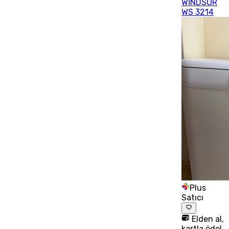
WİNDSOR
WS 3214
Plus
Satıcı
Elden al,
kartla öde!