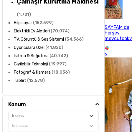
Çamaşır Kurutma Makinesi
(
1.721
)
Bilgisayar
(
152.599
)
SAYFAM da
Elektrikli Ev Aletleri
(
70.074
)
herşey
mevcutcoky
TV, Görüntü & Ses Sistemi
(
54.366
)
Oyunculara Özel
(
41.820
)
Isıtma & Soğutma
(
40.742
)
Giyilebilir Teknoloji
(
19.997
)
Fotoğraf & Kamera
(
18.036
)
Tablet
(
12.578
)
Konum
İl seçin
İlçe seçin