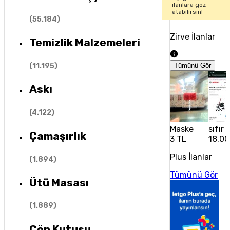
ilanlara göz
atabilirsin!
(
55.184
)
Zirve İlanlar
Temizlik Malzemeleri
(
11.195
)
Tümünü Gör
Askı
(
4.122
)
Maske
sıfır 
Çamaşırlık
3 TL
18.00
Plus İlanlar
(
1.894
)
Tümünü Gör
Ütü Masası
(
1.889
)
Çöp Kutusu