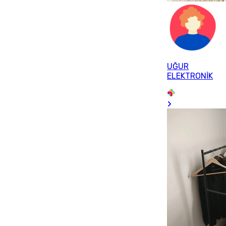
UĞUR
ELEKTRONİK