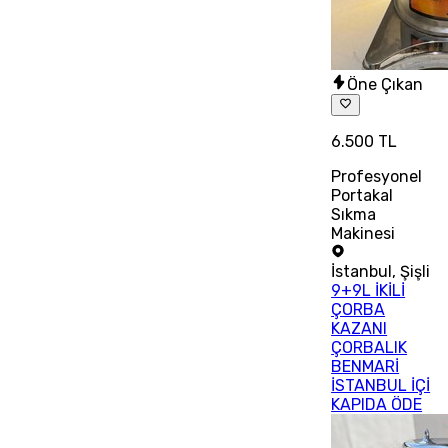
Öne Çıkan
6.500 TL
Profesyonel
Portakal
Sıkma
Makinesi
İstanbul
,
Şişli
9+9L İKİLİ
ÇORBA
KAZANI
ÇORBALIK
BENMARİ
İSTANBUL İÇİ
KAPIDA ÖDE