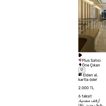
Plus Satıcı
Öne Çıkan
Elden al,
kartla öde!
2.000 TL
6
taksit
أرفف معدنية,
رفوف حديد, نافا