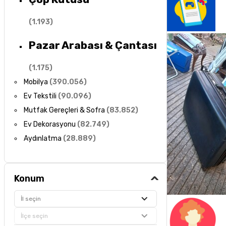
(
1.193
)
Pazar Arabası & Çantası
(
1.175
)
Mobilya
(
390.056
)
Ev Tekstili
(
90.096
)
Mutfak Gereçleri & Sofra
(
83.852
)
Ev Dekorasyonu
(
82.749
)
Aydınlatma
(
28.889
)
Konum
İl seçin
İlçe seçin