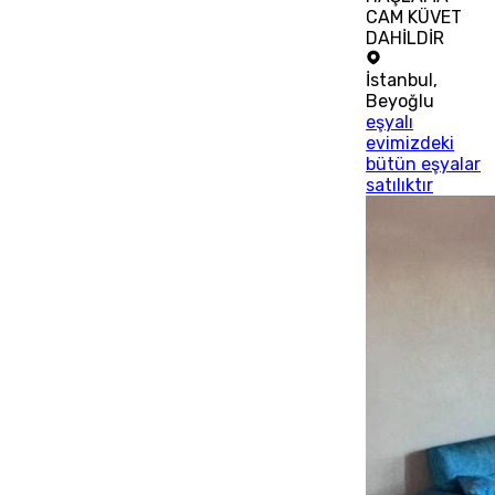
CAM KÜVET
DAHİLDİR
İstanbul
,
Beyoğlu
eşyalı
evimizdeki
bütün eşyalar
satılıktır