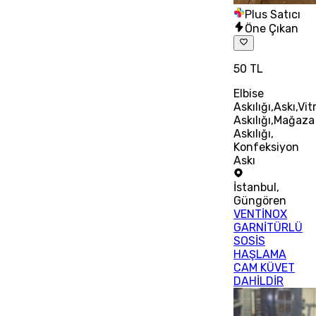
Plus Satıcı
Öne Çıkan
50 TL
Elbise
Askılığı,Askı,Vit
Askılığı,Mağaza
Askılığı,
Konfeksiyon
Askı
İstanbul
,
Güngören
VENTİNOX
GARNİTÜRLÜ
SOSİS
HAŞLAMA
CAM KÜVET
DAHİLDİR