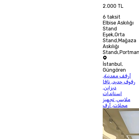
2.000 TL
6
taksit
Elbise Askılığı
Stand
Eşek,Orta
Stand,Mağaza
Askılığı
Standı,Portma
İstanbul
,
Güngören
أرفف معدنية,
رفوف حديد, نافا
ديزاين,
استاندات
ملابس, تجهيز
محلات, أرف