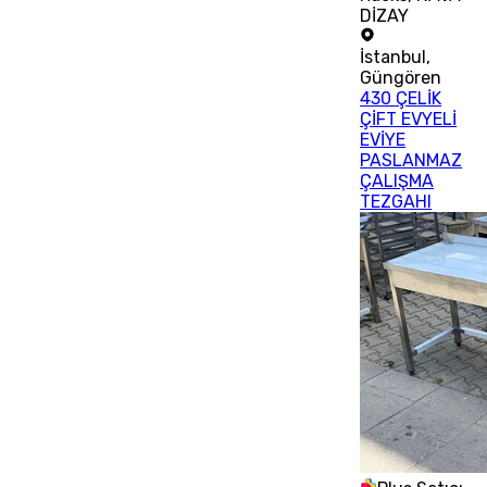
DİZAY
İstanbul
,
Güngören
430 ÇELİK
ÇİFT EVYELİ
EVİYE
PASLANMAZ
ÇALIŞMA
TEZGAHI