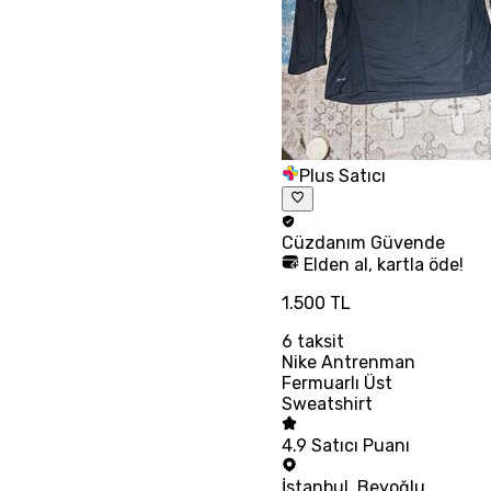
Plus Satıcı
Cüzdanım
Güvende
Elden al, kartla öde!
1.500 TL
6
taksit
Nike Antrenman
Fermuarlı Üst
Sweatshirt
4.9
Satıcı Puanı
İstanbul
,
Beyoğlu