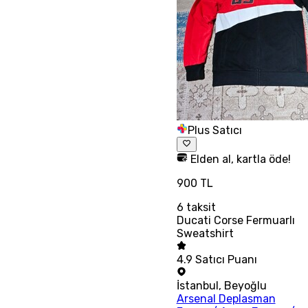
Plus Satıcı
Elden al, kartla öde!
900 TL
6
taksit
Ducati Corse Fermuarlı
Sweatshirt
4.9
Satıcı Puanı
İstanbul
,
Beyoğlu
Arsenal Deplasman