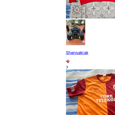
Shensakrak