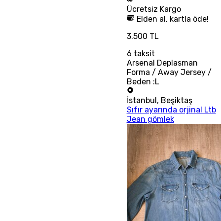
Ücretsiz
Kargo
Elden al, kartla öde!
3.500 TL
6
taksit
Arsenal Deplasman
Forma / Away Jersey /
Beden :L
İstanbul
,
Beşiktaş
Sıfır ayarında orjinal Ltb
Jean gömlek