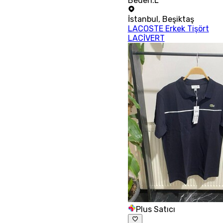
Beden:L
İstanbul
,
Beşiktaş
LACOSTE Erkek Tişört
LACİVERT
Plus Satıcı