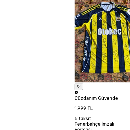
Cüzdanım
Güvende
1.999 TL
6
taksit
Fenerbahçe İmzalı
Forması