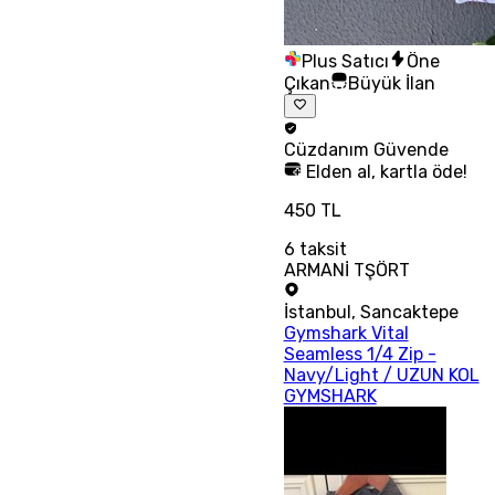
Plus Satıcı
Öne
Çıkan
Büyük İlan
Cüzdanım
Güvende
Elden al, kartla öde!
450 TL
6
taksit
ARMANİ TŞÖRT
İstanbul
,
Sancaktepe
Gymshark Vital
Seamless 1/4 Zip -
Navy/Light / UZUN KOL
GYMSHARK