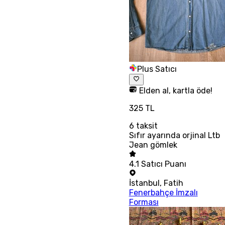
Plus Satıcı
Elden al, kartla öde!
325 TL
6
taksit
Sıfır ayarında orjinal Ltb
Jean gömlek
4.1
Satıcı Puanı
İstanbul
,
Fatih
Fenerbahçe İmzalı
Forması