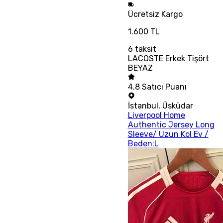
Ücretsiz
Kargo
1.600 TL
6
taksit
LACOSTE Erkek Tişört
BEYAZ
4.8
Satıcı Puanı
İstanbul
,
Üsküdar
Liverpool Home
Authentic Jersey Long
Sleeve/ Uzun Kol Ev /
Beden:L