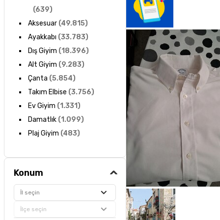
(
639
)
Aksesuar
(
49.815
)
Ayakkabı
(
33.783
)
Dış Giyim
(
18.396
)
Alt Giyim
(
9.283
)
Çanta
(
5.854
)
Takım Elbise
(
3.756
)
Ev Giyim
(
1.331
)
Damatlık
(
1.099
)
Plaj Giyim
(
483
)
Konum
İl seçin
İlçe seçin