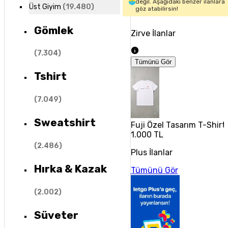
değil. Aşağıdaki benzer ilanlara
Üst Giyim
(
19.480
)
göz atabilirsin!
Gömlek
Zirve İlanlar
(
7.304
)
Tümünü Gör
Tshirt
(
7.049
)
Sweatshirt
Fuji Özel Tasarım T-Shirt 
1.000 TL
(
2.486
)
Plus İlanlar
Hırka & Kazak
Tümünü Gör
(
2.002
)
Süveter