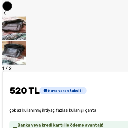
1
/
2
520 TL
6
aya varan taksit!
çok az kullanılmış ihtiyaç fazlası kullanışlı çanta
Banka veya kredi kartı ile ödeme avantajı!