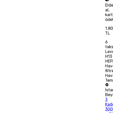
Eld
al,
kart
öde
1.8
TL
6
taks
Lev
H13
HEP
Hav
filtr
Hav
Temi
İsta
Bey
3
Kad
300