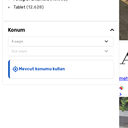
Tablet
(
12.628
)
Konum
İl seçin
İlçe seçin
Mevcut konumu kullan
me