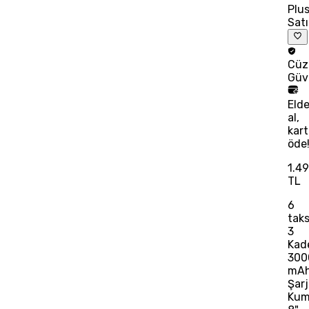
Plu
Satı
Cüz
Güv
Eld
al,
kart
öde
1.4
TL
6
taks
3
Kad
300
mA
Şarj
Kum