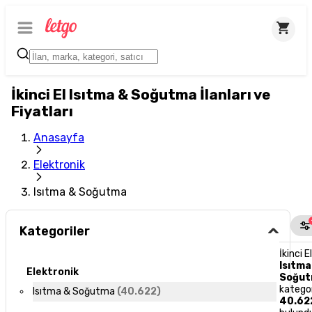
İkinci El Isıtma & Soğutma İlanları ve
Fiyatları
Anasayfa
Elektronik
Isıtma & Soğutma
Kategoriler
İkinci E
Isıtma
Elektronik
Soğu
katego
Isıtma & Soğutma
(
40.622
)
40.62