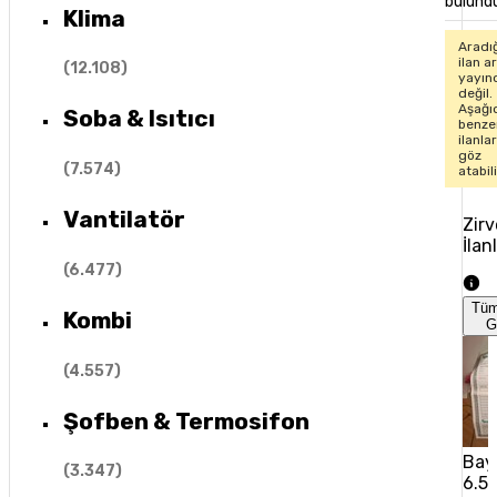
bulund
Klima
Aradı
ilan ar
(
12.108
)
yayın
değil.
Aşağı
Soba & Isıtıcı
benze
ilanla
göz
(
7.574
)
atabil
Vantilatör
Zirv
İlan
(
6.477
)
Tü
Kombi
G
(
4.557
)
Şofben & Termosifon
Baym
(
3.347
)
6.5