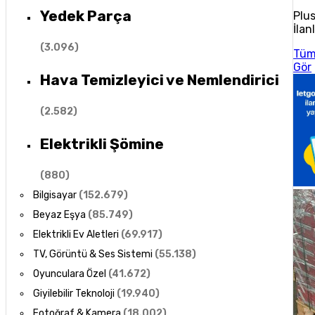
Yedek Parça
Plu
İlan
(
3.096
)
Tü
Gör
Hava Temizleyici ve Nemlendirici
(
2.582
)
Elektrikli Şömine
(
880
)
Bilgisayar
(
152.679
)
Beyaz Eşya
(
85.749
)
Elektrikli Ev Aletleri
(
69.917
)
TV, Görüntü & Ses Sistemi
(
55.138
)
Oyunculara Özel
(
41.672
)
Giyilebilir Teknoloji
(
19.940
)
Fotoğraf & Kamera
(
18.002
)