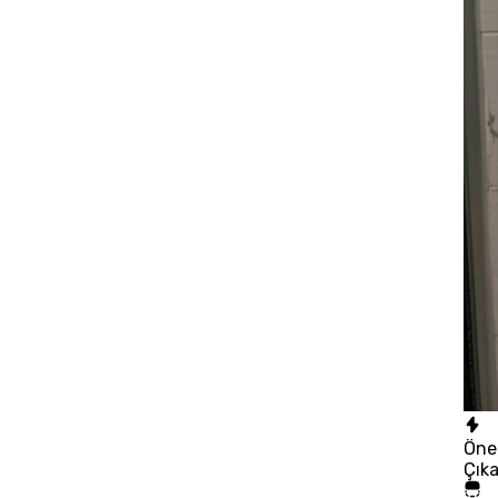
Öne
Çık