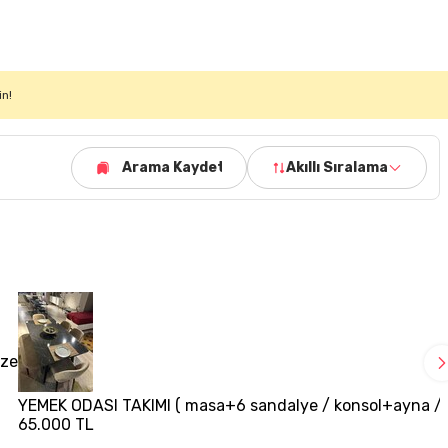
in!
Arama Kaydet
Akıllı Sıralama
ize
YEMEK ODASI TAKIMI ( masa+6 sandalye / konsol+ayna /tv
65.000 TL