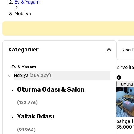
Ev & Yaşam
Mobilya
Kategoriler
İkinci 
Zirve İl
Ev & Yaşam
Mobilya
(
389.229
)
Tümünü 
Oturma Odası & Salon
(
122.976
)
Yatak Odası
bahçe t
35.000 
(
91.964
)