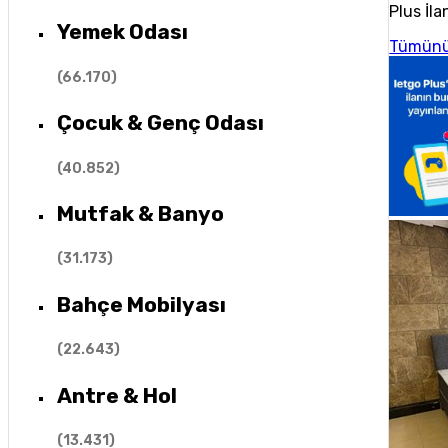
Plus İla
Yemek Odası
Tümünü
(
66.170
)
Çocuk & Genç Odası
(
40.852
)
Mutfak & Banyo
(
31.173
)
Bahçe Mobilyası
(
22.643
)
Antre & Hol
(
13.431
)