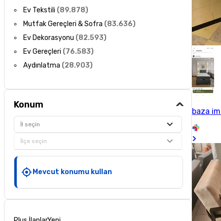
Ev Tekstili
(
89.878
)
Mutfak Gereçleri & Sofra
(
83.636
)
Ev Dekorasyonu
(
82.593
)
Ev Gereçleri
(
76.583
)
Aydınlatma
(
28.903
)
Konum
baza im
İl seçin
İlçe seçin
Mevcut konumu kullan
Plus İlanlar
Yeni