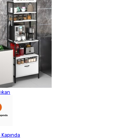
ıkan
e Kapında