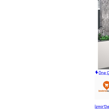
Öne Ç
İzmir'D