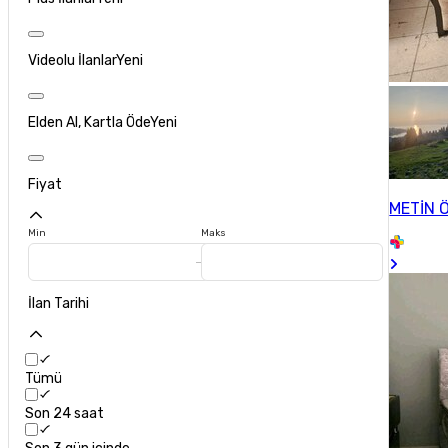
Videolu İlanlar
Yeni
Elden Al, Kartla Öde
Yeni
Fiyat
METİN 
Min
Maks
İlan Tarihi
Tümü
Son 24 saat