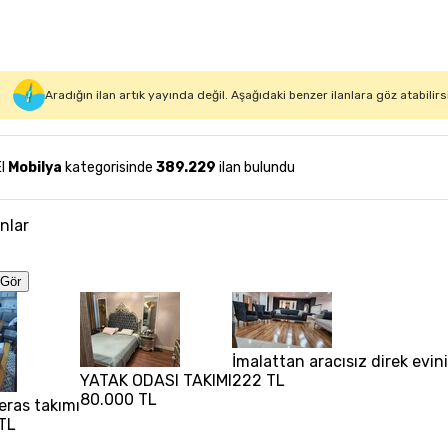
Aradığın ilan artık yayında değil. Aşağıdaki benzer ilanlara göz atabilirs
El
Mobilya
kategorisinde
389.229
ilan bulundu
anlar
Gör
İmalattan aracısız direk evin
YATAK ODASI TAKIMI
222 TL
80.000 TL
eras takımı
TL