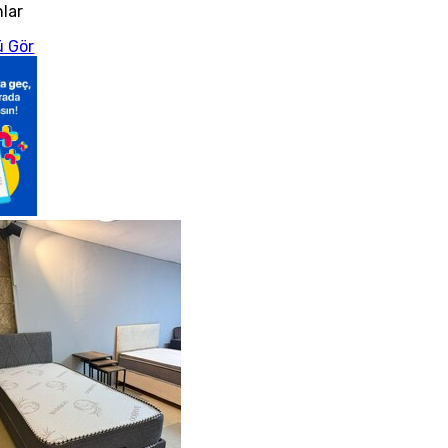
nlar
 Gör