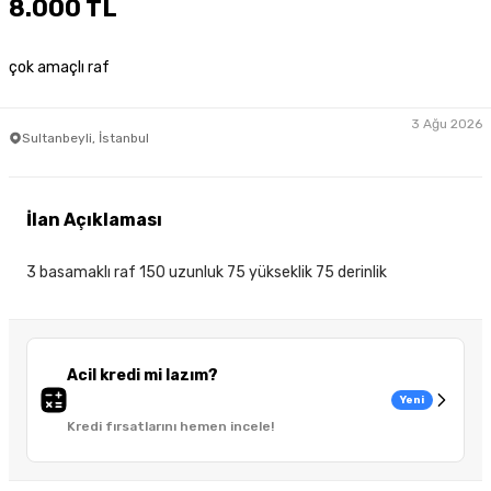
8.000 TL
çok amaçlı raf
3 Ağu 2026
Sultanbeyli, İstanbul
İlan Açıklaması
3 basamaklı raf 150 uzunluk 75 yükseklik 75 derinlik
Acil kredi mi lazım?
Yeni
Kredi fırsatlarını hemen incele!