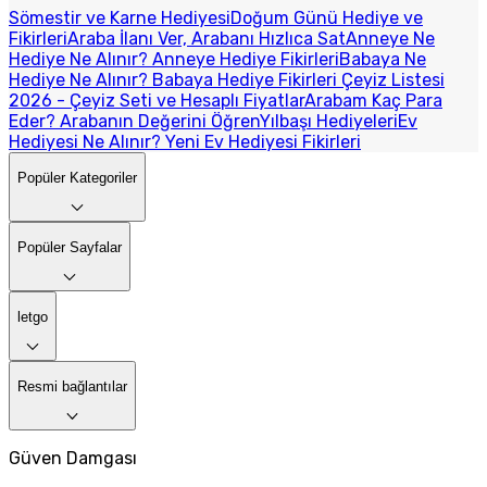
Sömestir ve Karne Hediyesi
Doğum Günü Hediye ve
Fikirleri
Araba İlanı Ver, Arabanı Hızlıca Sat
Anneye Ne
Hediye Ne Alınır? Anneye Hediye Fikirleri
Babaya Ne
Hediye Ne Alınır? Babaya Hediye Fikirleri
Çeyiz Listesi
2026 - Çeyiz Seti ve Hesaplı Fiyatlar
Arabam Kaç Para
Eder? Arabanın Değerini Öğren
Yılbaşı Hediyeleri
Ev
Hediyesi Ne Alınır? Yeni Ev Hediyesi Fikirleri
Popüler Kategoriler
Popüler Sayfalar
letgo
Resmi bağlantılar
Güven Damgası