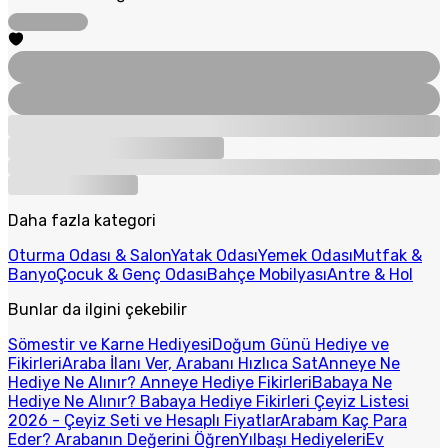
Daha fazla kategori
Oturma Odası & Salon
Yatak Odası
Yemek Odası
Mutfak &
Banyo
Çocuk & Genç Odası
Bahçe Mobilyası
Antre & Hol
Bunlar da ilgini çekebilir
Sömestir ve Karne Hediyesi
Doğum Günü Hediye ve
Fikirleri
Araba İlanı Ver, Arabanı Hızlıca Sat
Anneye Ne
Hediye Ne Alınır? Anneye Hediye Fikirleri
Babaya Ne
Hediye Ne Alınır? Babaya Hediye Fikirleri
Çeyiz Listesi
2026 - Çeyiz Seti ve Hesaplı Fiyatlar
Arabam Kaç Para
Eder? Arabanın Değerini Öğren
Yılbaşı Hediyeleri
Ev