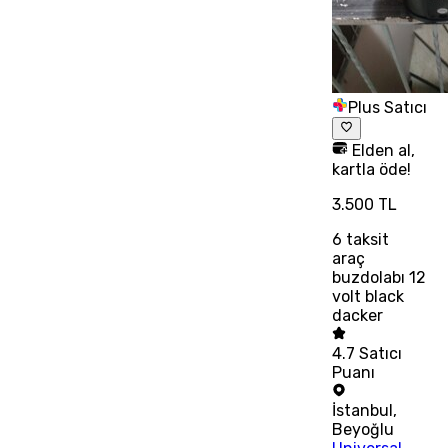
Plus Satıcı
Elden al,
kartla öde!
3.500 TL
6
taksit
araç
buzdolabı 12
volt black
dacker
4.7
Satıcı
Puanı
İstanbul
,
Beyoğlu