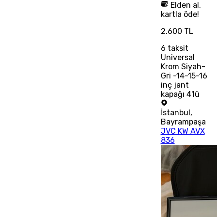
Elden al,
kartla öde!
2.600 TL
6
taksit
Universal
Krom Siyah-
Gri -14-15-16
inç jant
kapağı 4'lü
İstanbul
,
Bayrampaşa
JVC KW AVX
836