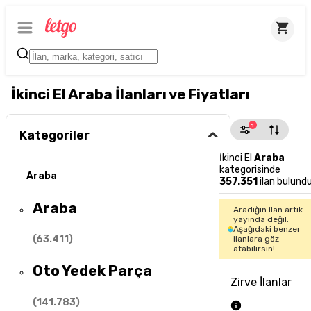
İkinci El Araba İlanları ve Fiyatları
1
Kategoriler
İkinci El
Araba
kategorisinde
Araba
357.351
ilan bulund
Araba
Aradığın ilan artık
yayında değil.
Aşağıdaki benzer
(
63.411
)
ilanlara göz
atabilirsin!
Oto Yedek Parça
Zirve İlanlar
(
141.783
)