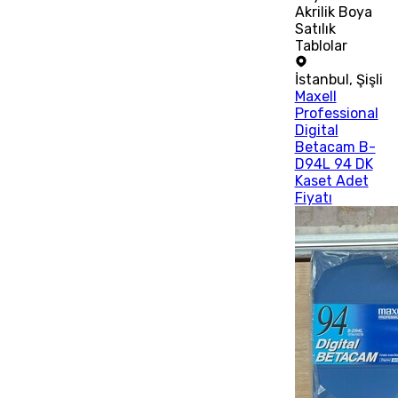
Akrilik Boya
Satılık
Tablolar
İstanbul
,
Şişli
Maxell
Professional
Digital
Betacam B-
D94L 94 DK
Kaset Adet
Fiyatı