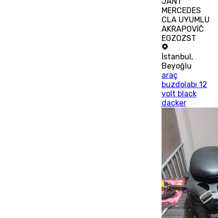
JANT
MERCEDES
CLA UYUMLU
AKRAPOVİČ
EGZOZST
İstanbul
,
Beyoğlu
araç
buzdolabı 12
volt black
dacker