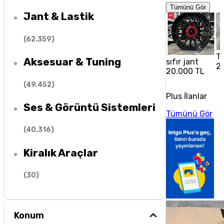
Tümünü Gör
Jant & Lastik
(
62.359
)
To
Aksesuar & Tuning
sıfır jant
2
20.000 TL
(
49.452
)
Plus İlanlar
Ses & Görüntü Sistemleri
Tümünü Gör
(
40.316
)
Kiralık Araçlar
(
30
)
Konum