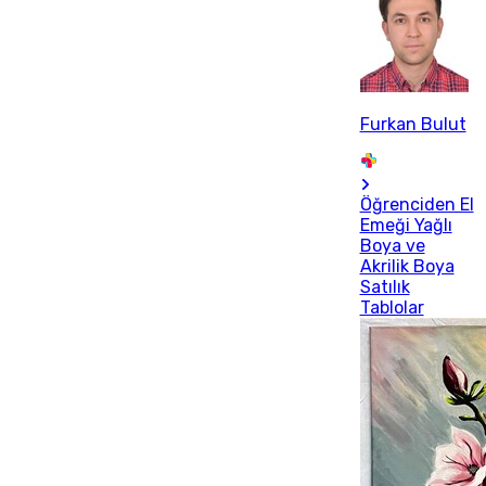
Furkan Bulut
Öğrenciden El
Emeği Yağlı
Boya ve
Akrilik Boya
Satılık
Tablolar