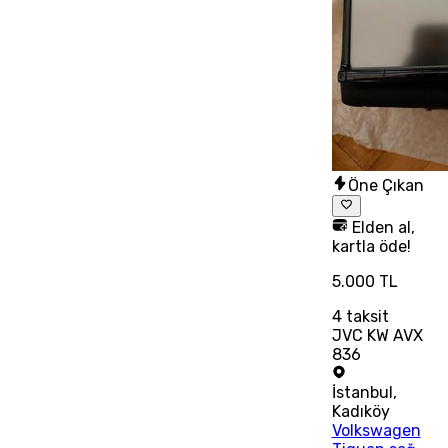
Öne Çıkan
Elden al,
kartla öde!
5.000 TL
4
taksit
JVC KW AVX
836
İstanbul
,
Kadıköy
Volkswagen