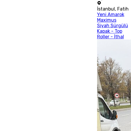
İstanbul
,
Fatih
Yeni Amarok
Maximus
Siyah Sürgülü
Kapak - Top
Roller - İthal