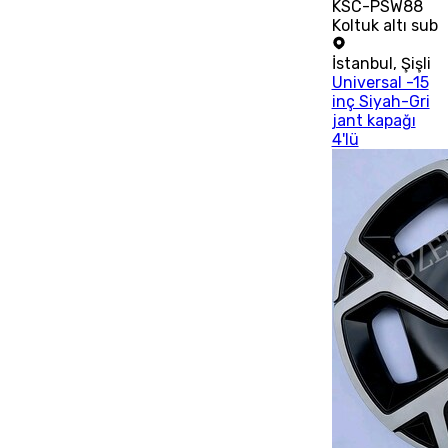
KSC-PSW88
Koltuk altı sub
İstanbul
,
Şişli
Universal -15
inç Siyah-Gri
jant kapağı
4'lü