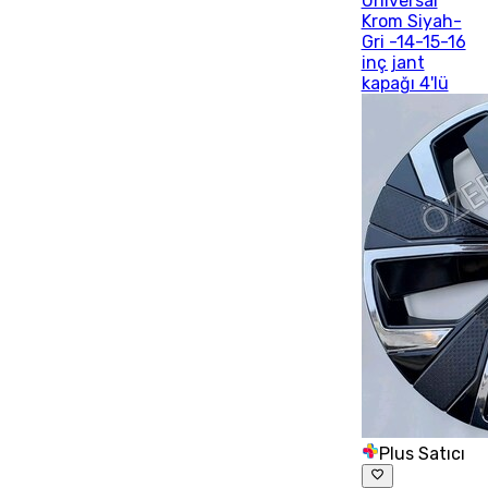
Universal
Krom Siyah-
Gri -14-15-16
inç jant
kapağı 4'lü
Plus Satıcı