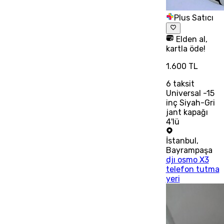
Plus Satıcı
Elden al,
kartla öde!
1.600 TL
6
taksit
Universal -15
inç Siyah-Gri
jant kapağı
4'lü
İstanbul
,
Bayrampaşa
djı osmo X3
telefon tutma
yeri