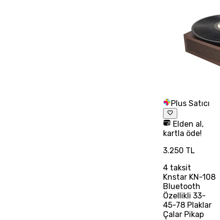
Plus Satıcı
Elden al,
kartla öde!
3.250 TL
4
taksit
Knstar KN-108
Bluetooth
Özellikli 33-
45-78 Plaklar
Çalar Pikap