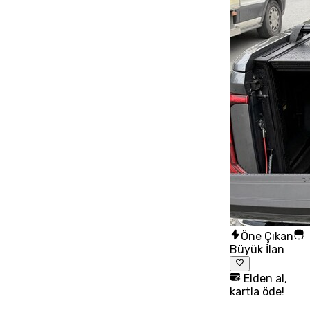
Öne Çıkan
Büyük İlan
Elden al,
kartla öde!