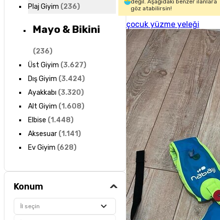
değil. Aşağıdaki benzer ilanlara
Plaj Giyim
(
236
)
göz atabilirsin!
çocuk yüzme yeleği
Mayo & Bikini
(
236
)
Üst Giyim
(
3.627
)
Dış Giyim
(
3.424
)
Ayakkabı
(
3.320
)
Alt Giyim
(
1.608
)
Elbise
(
1.448
)
Aksesuar
(
1.141
)
Ev Giyim
(
628
)
Konum
İl seçin