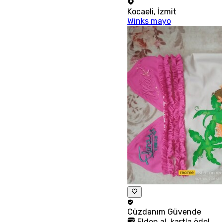
Kocaeli
,
İzmit
Winks mayo
Cüzdanım
Güvende
Elden al, kartla öde!