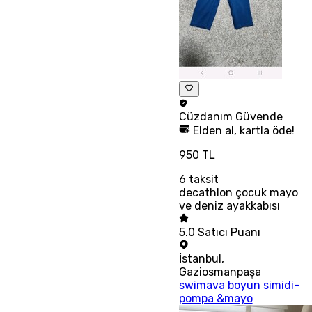
Cüzdanım
Güvende
Elden al, kartla öde!
950 TL
6
taksit
decathlon çocuk mayo
ve deniz ayakkabısı
5.0
Satıcı Puanı
İstanbul
,
Gaziosmanpaşa
swimava boyun simidi-
pompa &mayo