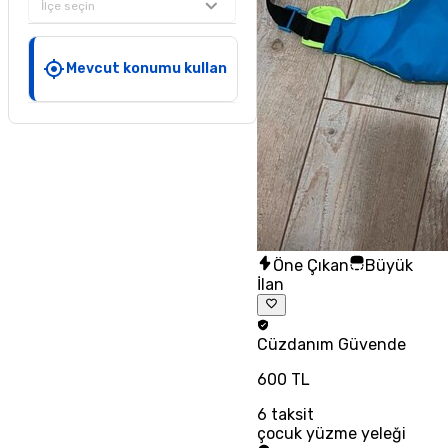
İlçe seçin
Mevcut konumu kullan
Öne Çıkan
Büyük
İlan
Cüzdanım
Güvende
600 TL
6
taksit
çocuk yüzme yeleği