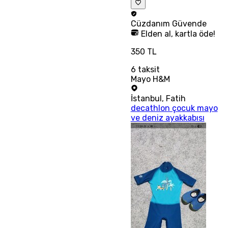
Cüzdanım
Güvende
Elden al, kartla öde!
350 TL
6
taksit
Mayo H&M
İstanbul
,
Fatih
decathlon çocuk mayo
ve deniz ayakkabısı