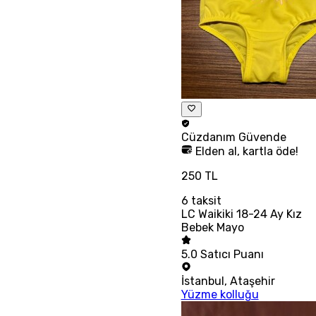
Cüzdanım
Güvende
Elden al, kartla öde!
250 TL
6
taksit
LC Waikiki 18-24 Ay Kız
Bebek Mayo
5.0
Satıcı Puanı
İstanbul
,
Ataşehir
Yüzme kolluğu