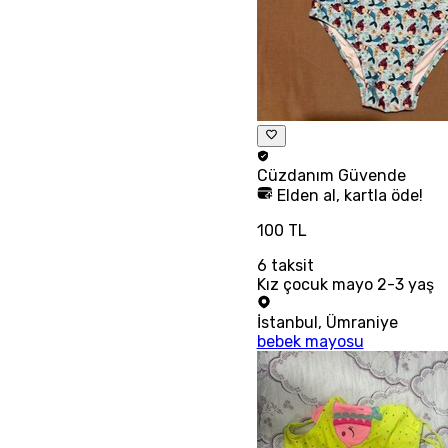
Cüzdanım
Güvende
Elden al, kartla öde!
100 TL
6
taksit
Kız çocuk mayo 2-3 yaş
İstanbul
,
Ümraniye
bebek mayosu