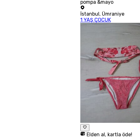
pompa &mayo
İstanbul
,
Ümraniye
1 YAŞ ÇOCUK
Elden al, kartla öde!