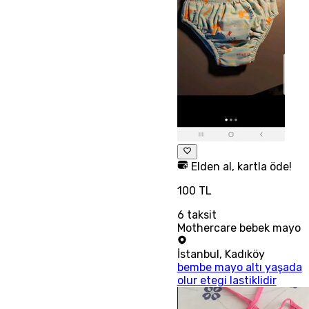
Elden al, kartla öde!
100 TL
6
taksit
Mothercare bebek mayo
İstanbul
,
Kadıköy
bembe mayo altı yaşada
olur etegi lastiklidir