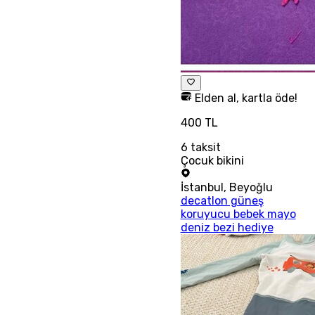
Elden al, kartla öde!
400 TL
6
taksit
Çocuk bikini
İstanbul
,
Beyoğlu
decatlon güneş
koruyucu bebek mayo
deniz bezi hediye