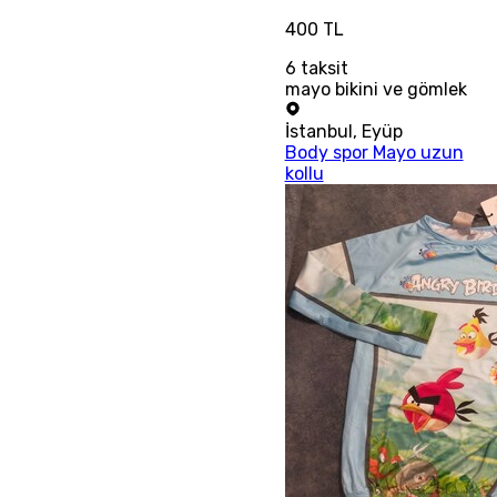
400 TL
6
taksit
mayo bikini ve gömlek
İstanbul
,
Eyüp
Body spor Mayo uzun
kollu