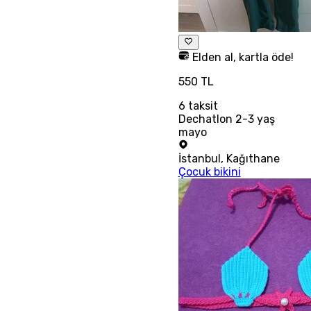
Elden al, kartla öde!
550 TL
6
taksit
Dechatlon 2-3 yaş
mayo
İstanbul
,
Kağıthane
Çocuk bikini