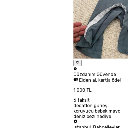
Cüzdanım
Güvende
Elden al, kartla öde!
1.000 TL
6
taksit
decatlon güneş
koruyucu bebek mayo
deniz bezi hediye
İstanbul
,
Bahçelievler