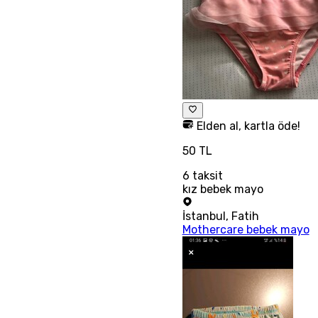
Elden al, kartla öde!
50 TL
6
taksit
kız bebek mayo
İstanbul
,
Fatih
Mothercare bebek mayo