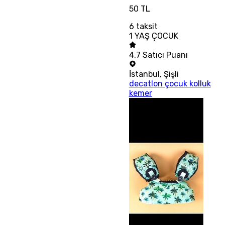
50 TL
6
taksit
1 YAŞ ÇOCUK
4.7
Satıcı Puanı
İstanbul
,
Şişli
decatlon çocuk kolluk
kemer