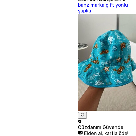
banz marka çift yönlü
şapka
Cüzdanım
Güvende
Elden al, kartla öde!