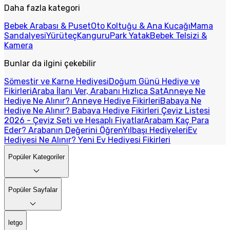
Daha fazla kategori
Bebek Arabası & Puset
Oto Koltuğu & Ana Kucağı
Mama
Sandalyesi
Yürüteç
Kanguru
Park Yatak
Bebek Telsizi &
Kamera
Bunlar da ilgini çekebilir
Sömestir ve Karne Hediyesi
Doğum Günü Hediye ve
Fikirleri
Araba İlanı Ver, Arabanı Hızlıca Sat
Anneye Ne
Hediye Ne Alınır? Anneye Hediye Fikirleri
Babaya Ne
Hediye Ne Alınır? Babaya Hediye Fikirleri
Çeyiz Listesi
2026 - Çeyiz Seti ve Hesaplı Fiyatlar
Arabam Kaç Para
Eder? Arabanın Değerini Öğren
Yılbaşı Hediyeleri
Ev
Hediyesi Ne Alınır? Yeni Ev Hediyesi Fikirleri
Popüler Kategoriler
Popüler Sayfalar
letgo