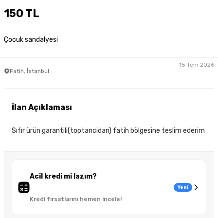
150 TL
Çocuk sandalyesi
15 Tem 2026
Fatih, İstanbul
İlan Açıklaması
Sıfır ürün garantili(toptancidan) fatih bölgesine teslim ederim
Acil kredi mi lazım?
Yeni
Kredi fırsatlarını hemen incele!