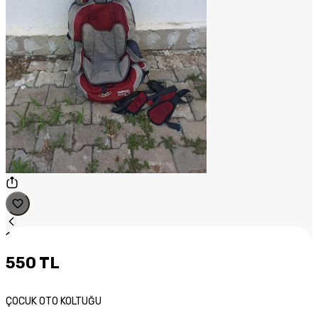
1
/
1
550 TL
ÇOCUK OTO KOLTUĞU