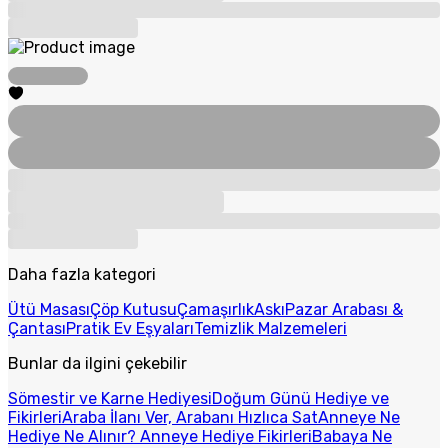
Daha fazla kategori
Ütü Masası
Çöp Kutusu
Çamaşırlık
Askı
Pazar Arabası &
Çantası
Pratik Ev Eşyaları
Temizlik Malzemeleri
Bunlar da ilgini çekebilir
Sömestir ve Karne Hediyesi
Doğum Günü Hediye ve
Fikirleri
Araba İlanı Ver, Arabanı Hızlıca Sat
Anneye Ne
Hediye Ne Alınır? Anneye Hediye Fikirleri
Babaya Ne