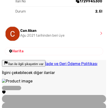
İlan No
1729945300
Durum
2. El
Can Akan
Ağu 2021 tarihinden beri üye
Harita
İade ve Geri Ödeme Politikası
İlan ile ilgili şikayetim var
İlgini çekebilecek diğer ilanlar