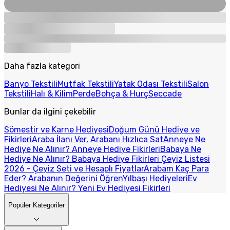
Daha fazla kategori
Banyo Tekstili
Mutfak Tekstili
Yatak Odası Tekstili
Salon
Tekstili
Halı & Kilim
Perde
Bohça & Hurç
Seccade
Bunlar da ilgini çekebilir
Sömestir ve Karne Hediyesi
Doğum Günü Hediye ve
Fikirleri
Araba İlanı Ver, Arabanı Hızlıca Sat
Anneye Ne
Hediye Ne Alınır? Anneye Hediye Fikirleri
Babaya Ne
Hediye Ne Alınır? Babaya Hediye Fikirleri
Çeyiz Listesi
2026 - Çeyiz Seti ve Hesaplı Fiyatlar
Arabam Kaç Para
Eder? Arabanın Değerini Öğren
Yılbaşı Hediyeleri
Ev
Hediyesi Ne Alınır? Yeni Ev Hediyesi Fikirleri
Popüler Kategoriler