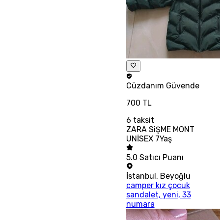
Cüzdanım
Güvende
700 TL
6
taksit
ZARA SiŞME MONT
UNİSEX 7Yaş
5.0
Satıcı Puanı
İstanbul
,
Beyoğlu
camper kız çocuk
sandalet, yeni, 33
numara