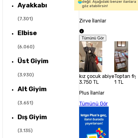
değil. Aşağıdaki benzer ilanlara
Ayakkabı
göz atabilirsin!
(
7.301
)
Zirve İlanlar
Elbise
Tümünü Gör
(
6.060
)
Üst Giyim
(
3.930
)
kız çocuk abiye
Toptan fiy
3.750 TL
1 TL
Alt Giyim
Plus İlanlar
(
3.651
)
Tümünü Gör
Dış Giyim
(
3.135
)