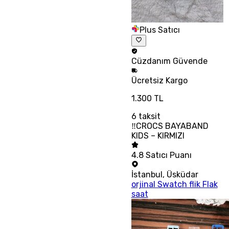
Plus Satıcı
Cüzdanım
Güvende
Ücretsiz
Kargo
1.300 TL
6
taksit
‼CROCS BAYABAND
KIDS – KIRMIZI
4.8
Satıcı Puanı
İstanbul
,
Üsküdar
orjinal Swatch flik Flak
saat