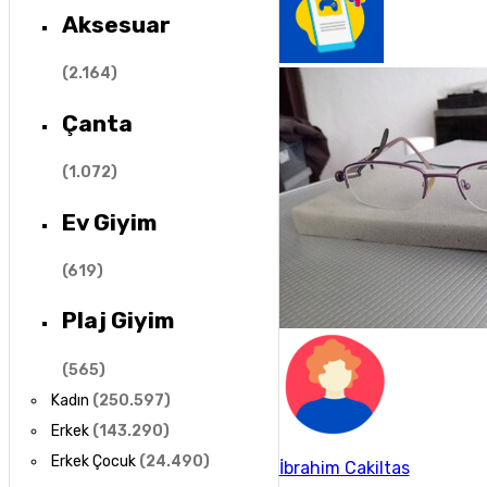
Aksesuar
(
2.164
)
Çanta
(
1.072
)
Ev Giyim
(
619
)
Plaj Giyim
(
565
)
Kadın
(
250.597
)
Erkek
(
143.290
)
Erkek Çocuk
(
24.490
)
İbrahim Cakiltas