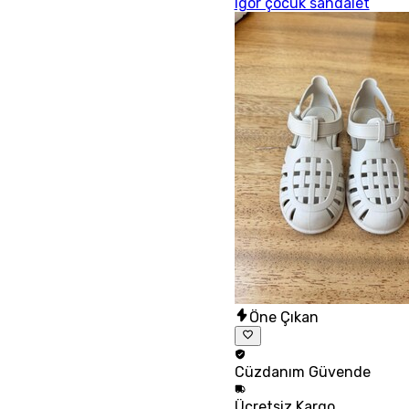
Igor çocuk sandalet
Öne Çıkan
Cüzdanım
Güvende
Ücretsiz
Kargo