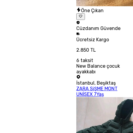
Öne Çıkan
Cüzdanım
Güvende
Ücretsiz
Kargo
2.850 TL
6
taksit
New Balance çocuk
ayakkabı
İstanbul
,
Beşiktaş
ZARA SiŞME MONT
UNİSEX 7Yaş