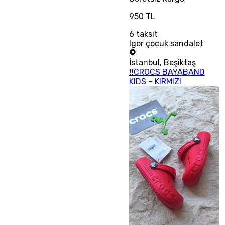
950 TL
6
taksit
Igor çocuk sandalet
İstanbul
,
Beşiktaş
‼CROCS BAYABAND
KIDS – KIRMIZI