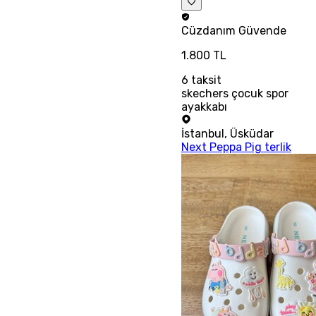
Cüzdanım
Güvende
1.800 TL
6
taksit
skechers çocuk spor
ayakkabı
İstanbul
,
Üsküdar
Next Peppa Pig terlik