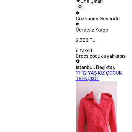
Öne Çıkan
Cüzdanım
Güvende
Ücretsiz
Kargo
2.300 TL
6
taksit
Crocs çocuk ayakkabısı
İstanbul
,
Beşiktaş
11-12 YAŞ KIZ ÇOCUK
TRENÇKOT