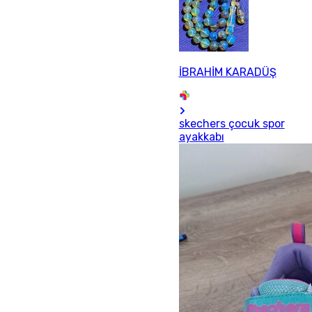
İBRAHİM KARADÜŞ
skechers çocuk spor
ayakkabı