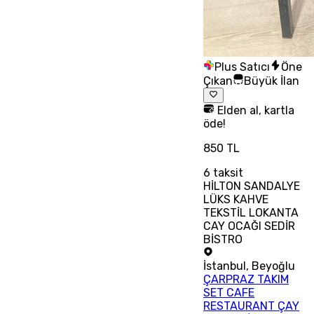
Plus Satıcı
Öne
Çıkan
Büyük İlan
Elden al, kartla
öde!
850 TL
6
taksit
HİLTON SANDALYE
LÜKS KAHVE
TEKSTİL LOKANTA
CAY OCAĞI SEDİR
BİSTRO
İstanbul
,
Beyoğlu
ÇARPRAZ TAKIM
SET CAFE
RESTAURANT ÇAY