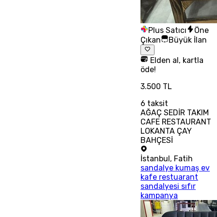
Plus Satıcı
Öne
Çıkan
Büyük İlan
Elden al, kartla
öde!
3.500 TL
6
taksit
AĞAÇ SEDİR TAKIM
CAFE RESTAURANT
LOKANTA ÇAY
BAHÇESİ
İstanbul
,
Fatih
sandalye kumaş ev
kafe restuarant
sandalyesi sıfır
kampanya