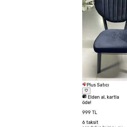
Plus Satıcı
Elden al, kartla
öde!
999 TL
6
taksit