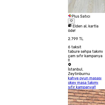
Plus Satıcı
Elden al, kartla
öde!
2.799 TL
6
taksit
tabure sehpa takımı
çam sıfır kampanya
!!
İstanbul
,
Zeytinburnu
kahve oyun masası
okey masa takımı
sıfır kampanya!!