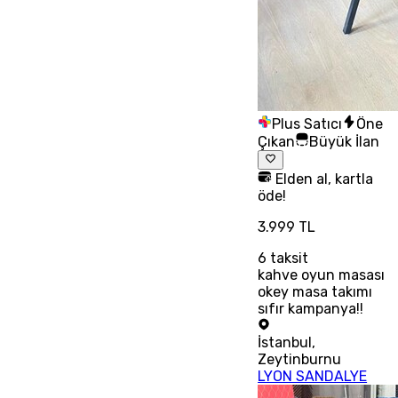
Plus Satıcı
Öne
Çıkan
Büyük İlan
Elden al, kartla
öde!
3.999 TL
6
taksit
kahve oyun masası
okey masa takımı
sıfır kampanya!!
İstanbul
,
Zeytinburnu
LYON SANDALYE