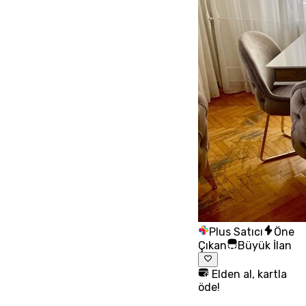
Plus Satıcı
Öne
Çıkan
Büyük İlan
Elden al, kartla
öde!