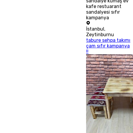
sandalye kumaş ev
kafe restuarant
sandalyesi sıfır
kampanya
İstanbul
,
Zeytinburnu
tabure sehpa takımı
çam sıfır kampanya
!!