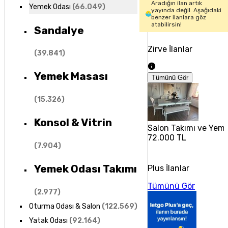
Aradığın ilan artık
Yemek Odası
(
66.049
)
yayında değil. Aşağıdaki
benzer ilanlara göz
atabilirsin!
Sandalye
Zirve İlanlar
(
39.841
)
Yemek Masası
Tümünü Gör
(
15.326
)
Konsol & Vitrin
Salon Takımı ve Yem
72.000 TL
(
7.904
)
Yemek Odası Takımı
Plus İlanlar
Tümünü Gör
(
2.977
)
Oturma Odası & Salon
(
122.569
)
Yatak Odası
(
92.164
)