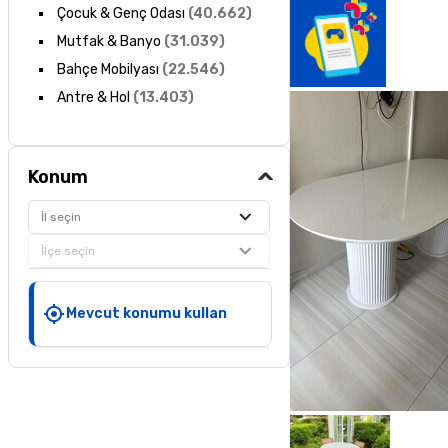
Çocuk & Genç Odası
(
40.662
)
Mutfak & Banyo
(
31.039
)
Bahçe Mobilyası
(
22.546
)
Antre & Hol
(
13.403
)
Konum
İl seçin
İlçe seçin
Mevcut konumu kullan