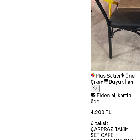
Plus Satıcı
Öne
Çıkan
Büyük İlan
Elden al, kartla
öde!
4.200 TL
6
taksit
ÇARPRAZ TAKIM
SET CAFE